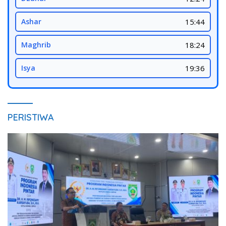
Ashar
15:44
Maghrib
18:24
Isya
19:36
PERISTIWA