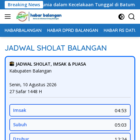
Langsung
ajar Meninggal Dunia dalam Kecelakaan Tunggal di Batumandi
Breaking News
ke
konten
HABARBALANGAN
HABAR DPRD BALANGAN
HABAR RS DATU 
JADWAL SHOLAT BALANGAN
JADWAL SHOLAT, IMSAK & PUASA
Kabupaten Balangan
Senin, 10 Agustus 2026
27 Ṣafar 1448 H
Imsak
04:53
Subuh
05:03
Dzuhur
12:24