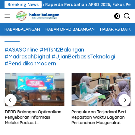
Langsung
ok Persetujuan Raperda Perubahan APBD 2026, Fokus Percepata
Breaking News
ke
konten
HABARBALANGAN
HABAR DPRD BALANGAN
HABAR RS DATU 
#ASASOnline #MTsN2Balangan
#MadrasahDigital #UjianBerbasisTeknologi
#PendidikanModern
DPRD Balangan Optimalkan
Pengukuran Terjadwal Beri
Penyebaran Informasi
Kepastian Waktu Layanan
Melalui Podcast
Pertanahan Masyarakat
Parlementaria