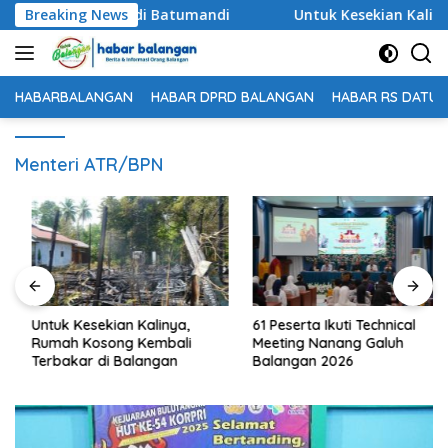
Langsung
akaan Tunggal di Batumandi
Breaking News
Untuk Kesekian Kalinya, 
ke
konten
HABARBALANGAN
HABAR DPRD BALANGAN
HABAR RS DATU 
Menteri ATR/BPN
Untuk Kesekian Kalinya,
61 Peserta Ikuti Technical
Rumah Kosong Kembali
Meeting Nanang Galuh
Terbakar di Balangan
Balangan 2026