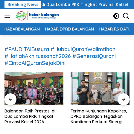
Langsung
 Raih Prestasi di Dua Lomba PKK Tingkat Provinsi Kalsel 2026
Breaking News
ke
konten
HABARBALANGAN
HABAR DPRD BALANGAN
HABAR RS DATU 
#PAUDITAlBusyra #HubbulQuranWalImtihan
#HaflahAkhirussanah2026 #GenerasiQurani
#CintaAlQuranSejakDini
ngan Raih Prestasi di
Terima Kunjungan Kapolres,
Dispo
Lomba PKK Tingkat
DPRD Balangan Tegaskan
Pokd
nsi Kalsel 2026
Komitmen Perkuat Sinergi
Dasar
Wisa