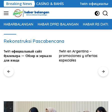
Langsung
PASHABET CANLI CASİNO & BAHİS
Breaking News
1win официальный с
ke
konten
HABARBALANGAN
HABAR DPRD BALANGAN
HABAR RS DATU 
Rekonstruksi Pascabencana
1win официальный сайт
1Win en Argentina –
букмекера — Обзор и зеркало
promociones y ofertas
для входа
especiales