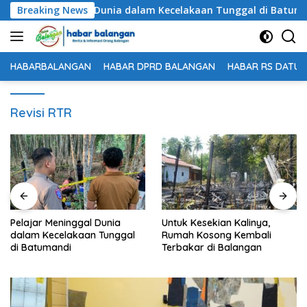
Langsung
lajar Meninggal Dunia dalam Kecelakaan Tunggal di Batumandi
Breaking News
ke
konten
HABARBALANGAN
HABAR DPRD BALANGAN
HABAR RS DATU 
Revisi RTR
Meninggal Dunia
Untuk Kesekian Kalinya,
61 Peserta
celakaan Tunggal
Rumah Kosong Kembali
Meeting 
andi
Terbakar di Balangan
Balangan