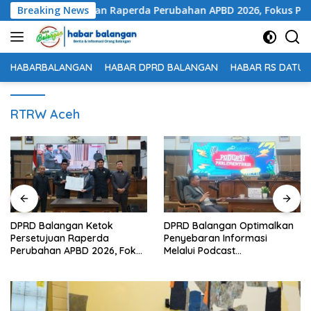
Langsung
tok Persetujuan Raperda Perubahan APBD 2026, Fokus Percepat
Breaking News
ke
konten
HABARBALANGAN
HABAR DPRD BALANGAN
HABAR RS DATU 
RTRW Aceh
DPRD Balangan Optimalkan
Pengukuran Terjadwal Beri
Penyebaran Informasi
Kepastian Waktu Layanan
Melalui Podcast
Pertanahan Masyarakat
Parlementaria