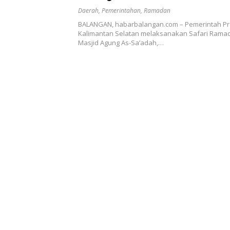
Daerah
,
Pemerintahan
,
Ramadan
BALANGAN, habarbalangan.com – Pemerintah Pr
Kalimantan Selatan melaksanakan Safari Ramad
Masjid Agung As-Sa’adah,…