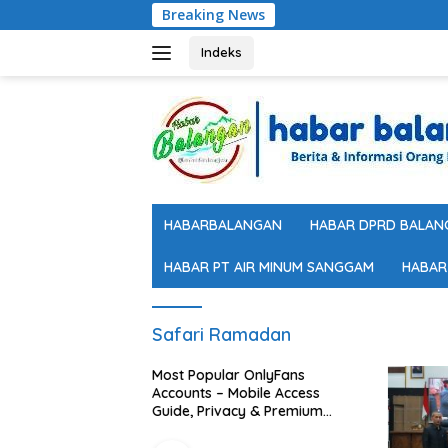
Langsung
Breaking News
ke
konten
Indeks
HABARBALANGAN
HABAR DPRD BALAN
HABAR PT AIR MINUM SANGGAM
HABAR
Safari Ramadan
ivate,
Most Popular OnlyFans
ience with
Accounts – Mobile Access
Mobile
Guide, Privacy & Premium
Experience