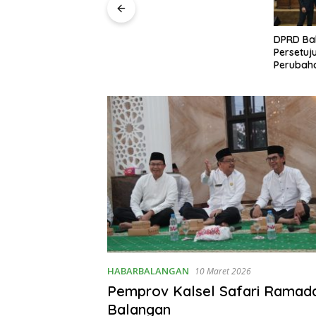
DPRD Balangan 
Persetujuan Rap
Perubahan APBD
Percepatan Real
HABARBALANGAN
10 Maret 2026
Pemprov Kalsel Safari Ramada
Balangan