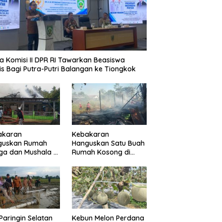
erjadwal Beri
SDN Mungkur Uyam Evaluasi
Ketua Komi
aktu Layanan
Empat Standar Pelayanan
Langsung
Masyarakat
Publik
Pertanah
a Komisi II DPR RI Tawarkan Beasiswa
is Bagi Putra-Putri Balangan ke Tiongkok
akaran
Kebakaran
guskan Rumah
Hanguskan Satu Buah
a dan Mushala di
Rumah Kosong di
a Layap
Paringin Kota
dampak
Paringin Selatan
Kebun Melon Perdana