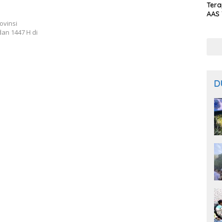
Ter
AAS 
Prod
ovinsi
Bal
an 1447 H di
D