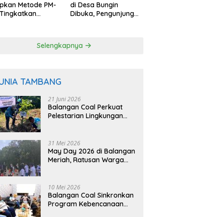
apkan Metode PM-
di Desa Bungin
Tingkatkan
Dibuka, Pengunjung
uktivitas Padi
Bisa Petik Langsung
angan
dari Pohon
Selengkapnya
UNIA TAMBANG
21 Juni 2026
Balangan Coal Perkuat
Pelestarian Lingkungan
Lewat Reklamasi dan
BASARUAN
31 Mei 2026
May Day 2026 di Balangan
Meriah, Ratusan Warga
Ikuti Senam dan Jalan
Sehat
10 Mei 2026
Balangan Coal Sinkronkan
Program Kebencanaan
dengan BPBD