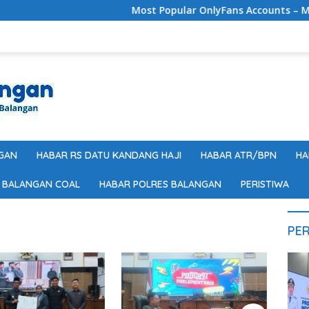
Most Popular OnlyFans Accounts – Mobile Ac
GAN
HABAR RS DATU KANDANG HAJI
HABAR ATR/BPN
HA
 BALANGAN COAL
HABAR POLRES BALANGAN
PERISTIWA
PER