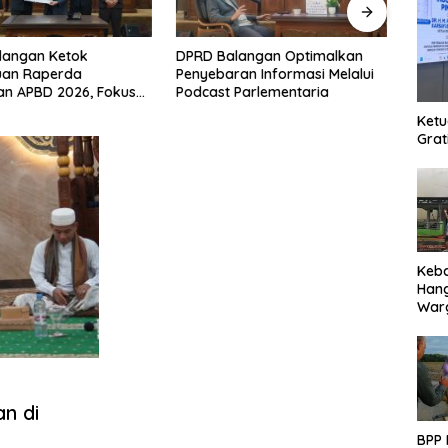
Ketok
DPRD Balangan Optimalkan
Pengukuran T
erda
Penyebaran Informasi Melalui
Kepastian W
 2026, Fokus
Podcast Parlementaria
Pertanahan 
isasi Program
Ketu
Grat
Keb
Han
Warg
Des
Ter
n di
BPP 