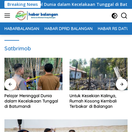
Langsung
elajar Meninggal Dunia dalam Kecelakaan Tunggal di Batuman
Breaking News
ke
konten
HABARBALANGAN
HABAR DPRD BALANGAN
HABAR RS DATU 
Satbrimob
Dunia
Untuk Kesekian Kalinya,
61 Peserta Ikuti Techn
Tunggal
Rumah Kosong Kembali
Meeting Nanang Gal
Terbakar di Balangan
Balangan 2026