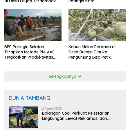
di Desa Layap Terdampak
Paringin Kota
BPP Paringin Selatan
Kebun Melon Perdana di
Terapkan Metode PM-AAS
Desa Bungin Dibuka,
Tingkatkan Produktivitas
Pengunjung Bisa Petik
Padi Balangan
Langsung dari Pohon
Selengkapnya
DUNIA TAMBANG
21 Juni 2026
Balangan Coal Perkuat Pelestarian
Lingkungan Lewat Reklamasi dan
BASARUAN