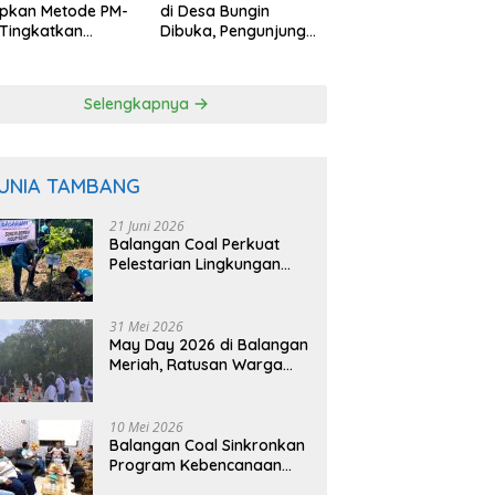
apkan Metode PM-
di Desa Bungin
Tingkatkan
Dibuka, Pengunjung
uktivitas Padi
Bisa Petik Langsung
angan
dari Pohon
Selengkapnya
UNIA TAMBANG
21 Juni 2026
Balangan Coal Perkuat
Pelestarian Lingkungan
Lewat Reklamasi dan
BASARUAN
31 Mei 2026
May Day 2026 di Balangan
Meriah, Ratusan Warga
Ikuti Senam dan Jalan
Sehat
10 Mei 2026
Balangan Coal Sinkronkan
Program Kebencanaan
dengan BPBD