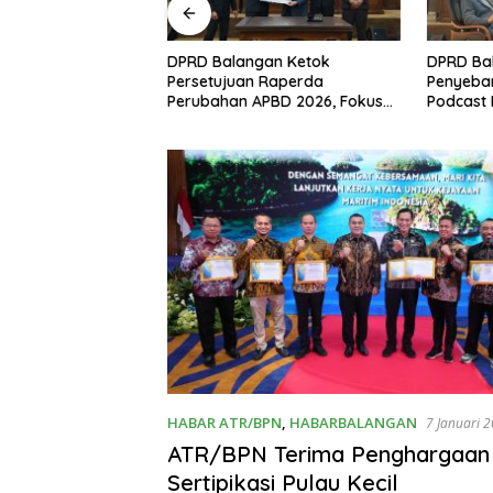
 Balangan Ketok
DPRD Balangan Optimalkan
P
etujuan Raperda
Penyebaran Informasi Melalui
K
bahan APBD 2026, Fokus
Podcast Parlementaria
P
patan Realisasi Program
HABAR ATR/BPN
,
HABARBALANGAN
7 Januari 
ATR/BPN Terima Penghargaan
Sertipikasi Pulau Kecil