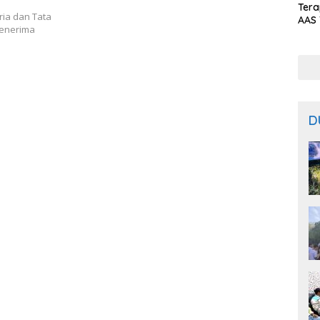
Ter
ria dan Tata
AAS 
menerima
Prod
Bal
D