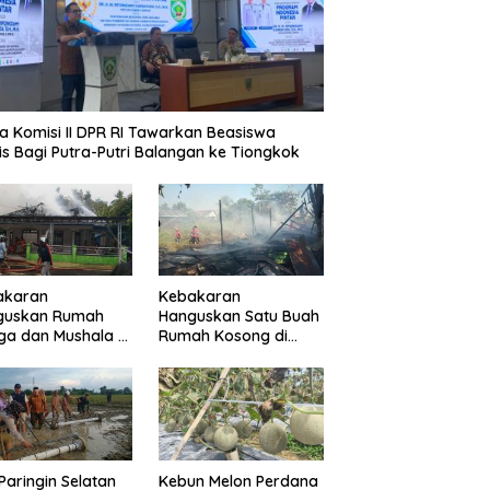
Ketua Komisi II DPR RI Tinjau
Langsung Pelayanan
Pertanahan Balangan
a Komisi II DPR RI Tawarkan Beasiswa
is Bagi Putra-Putri Balangan ke Tiongkok
akaran
Kebakaran
guskan Rumah
Hanguskan Satu Buah
a dan Mushala di
Rumah Kosong di
a Layap
Paringin Kota
dampak
Paringin Selatan
Kebun Melon Perdana