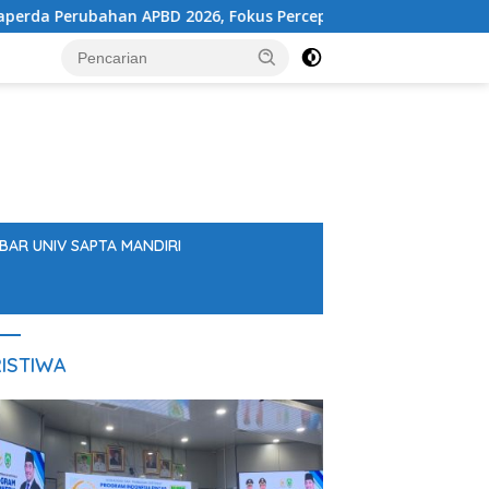
erubahan APBD 2026, Fokus Percepatan Realisasi Program
BAR UNIV SAPTA MANDIRI
ISTIWA
Stay Casino login bonus guide
Canadian welcome offers &
wagering requirements