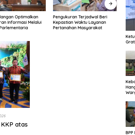
engukuran Terjadwal Beri
SDN Mungkur Uyam Evaluasi
epastian Waktu Layanan
Empat Standar Pelayanan
ertanahan Masyarakat
Publik
Ketu
Grat
Keb
Han
Warg
Des
Ter
2026
 KKP atas
BPP 