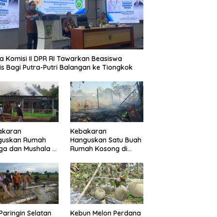
 Komisi II DPR RI Tinjau
sung Pelayanan
anahan Balangan
a Komisi II DPR RI Tawarkan Beasiswa
is Bagi Putra-Putri Balangan ke Tiongkok
akaran
Kebakaran
guskan Rumah
Hanguskan Satu Buah
a dan Mushala di
Rumah Kosong di
a Layap
Paringin Kota
dampak
Paringin Selatan
Kebun Melon Perdana