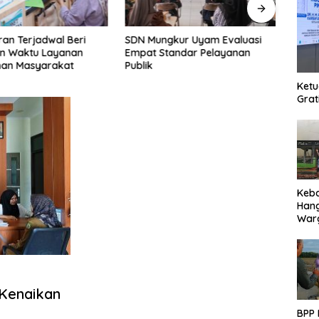
an Terjadwal Beri
SDN Mungkur Uyam Evaluasi
Ketua
an Waktu Layanan
Empat Standar Pelayanan
Lang
han Masyarakat
Publik
Pert
Ketu
Grat
Keb
Han
Warg
Des
Ter
Kenaikan
BPP 