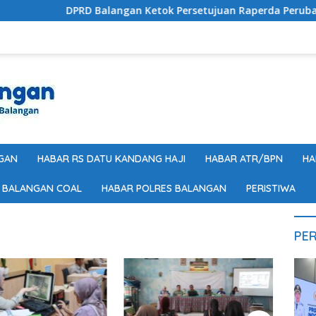
DPRD Balangan Ketok Persetujuan Raperda Perubahan APB
GAN
HABAR RS DATU KANDANG HAJI
HABAR ATR/BPN
HA
 BALANGAN COAL
HABAR POLRES BALANGAN
PERISTIWA
PER