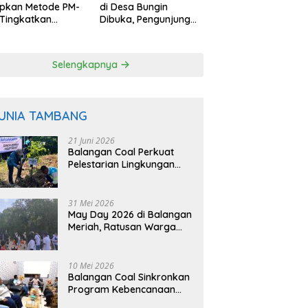
apkan Metode PM-
di Desa Bungin
Tingkatkan
Dibuka, Pengunjung
uktivitas Padi
Bisa Petik Langsung
angan
dari Pohon
Selengkapnya
UNIA TAMBANG
21 Juni 2026
Balangan Coal Perkuat
Pelestarian Lingkungan
Lewat Reklamasi dan
BASARUAN
31 Mei 2026
May Day 2026 di Balangan
Meriah, Ratusan Warga
Ikuti Senam dan Jalan
Sehat
10 Mei 2026
Balangan Coal Sinkronkan
Program Kebencanaan
dengan BPBD