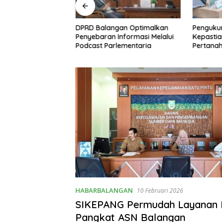
gan Ketok
DPRD Balangan Optimalkan
Pengukur
 Raperda
Penyebaran Informasi Melalui
Kepasti
PBD 2026, Fokus
Podcast Parlementaria
Pertana
Realisasi Program
HABARBALANGAN
10 Februari 2026
SIKEPANG Permudah Layanan 
Pangkat ASN Balangan