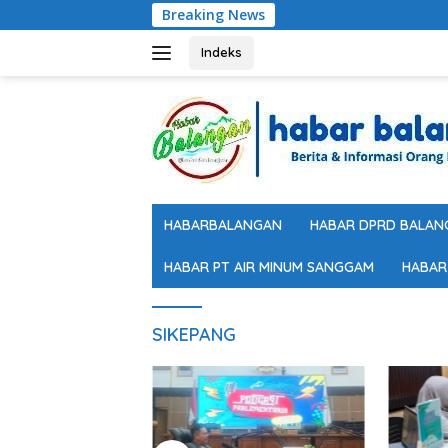
Langsung
Breaking News
ke
konten
Indeks
HABARBALANGAN
HABAR DPRD BALAN
HABAR PT AIR MINUM SANGGAM
HABAR
SIKEPANG