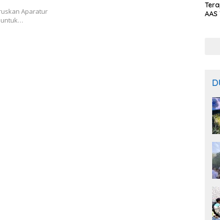
Ter
aruskan Aparatur
AAS 
r untuk…
Prod
Bal
D