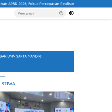
D 2026, Fokus Percepatan Realisasi Program
DPRD Bala
BAR UNIV SAPTA MANDIRI
ISTIWA
Stay Casino login bonus guide:
S
Canadian welcome offers &
P
wagering requirements
Di
A