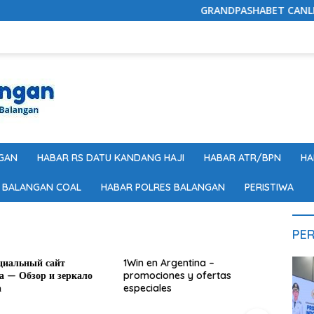
GRANDPASHABET CANLI CASİ
GAN
HABAR RS DATU KANDANG HAJI
HABAR ATR/BPN
HA
 BALANGAN COAL
HABAR POLRES BALANGAN
PERISTIWA
PER
Argentina –
Олимп казино официальный
1win 
nes y ofertas
сайт в Казахстане – Olimp
букм
es
Casino