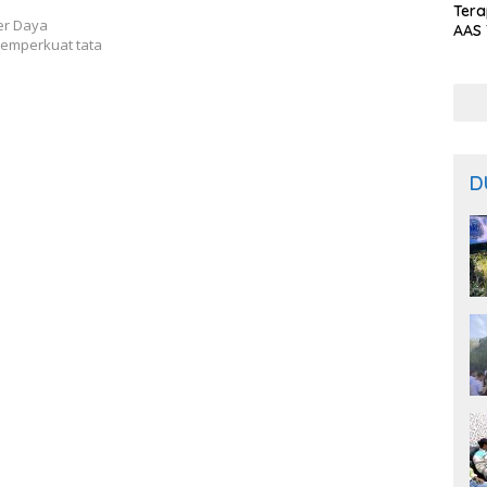
Ter
r Daya
AAS 
emperkuat tata
Prod
Bal
D