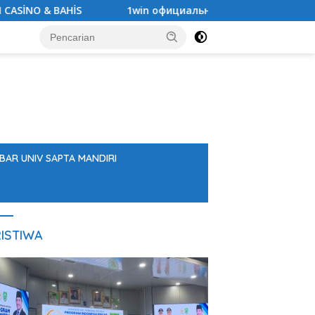
NO & BAHİS
1win официальный сайт букмекера — Обз
BAR UNIV SAPTA MANDIRI
ISTIWA
— скачать приложение
Most Popular OnlyFans
екерской конторы
Accounts – Mobile Access
Guide, Privacy & Premium
Experience