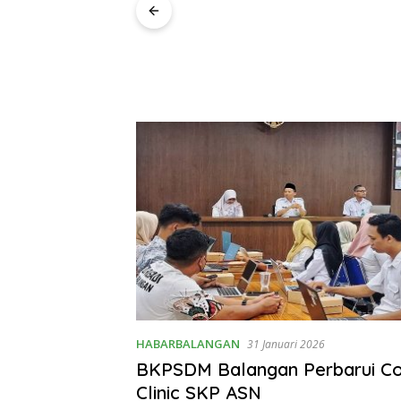
HABARBALANGAN
31 Januari 2026
BKPSDM Balangan Perbarui Co
Clinic SKP ASN