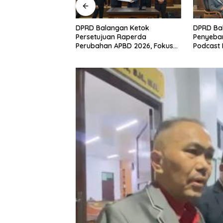
gan Ketok
DPRD Balangan Optimalkan
Pengukur
 Raperda
Penyebaran Informasi Melalui
Kepasti
PBD 2026, Fokus
Podcast Parlementaria
Pertana
Realisasi Program