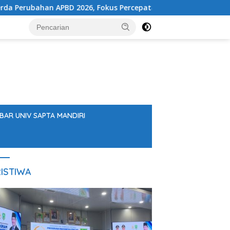
bahan APBD 2026, Fokus Percepatan Realisasi Program
BAR UNIV SAPTA MANDIRI
ISTIWA
Stay Casino login bonus guide:
S
Canadian welcome offers &
P
wagering requirements
Di
A