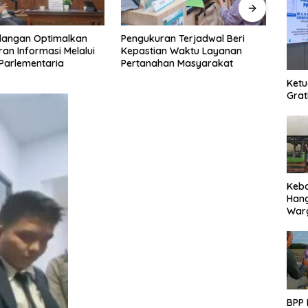
an Terjadwal Beri
SDN Mungkur Uyam Evaluasi
Ketua
an Waktu Layanan
Empat Standar Pelayanan
Lang
han Masyarakat
Publik
Pert
Ketu
Grat
Keb
Han
Warg
Des
Ter
BPP 