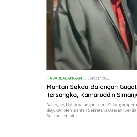
HABARBALANGAN
5 Oktober 2025
Mantan Sekda Balangan Gugat
Tersangka, Kamaruddin Simanj
Penetapan Tidak Prosedural
Balangan, Habarbalangan.com – Sidang prapera
diajukan oleh mantan Sekretaris Daerah (Sekda
Sutikno, terkait…