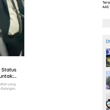
Ter
AAS 
Prod
Bal
D
 Status
untak:
dilan yang
) Balangan,