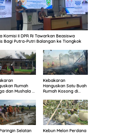
 Komisi II DPR RI Tinjau
sung Pelayanan
anahan Balangan
a Komisi II DPR RI Tawarkan Beasiswa
is Bagi Putra-Putri Balangan ke Tiongkok
akaran
Kebakaran
guskan Rumah
Hanguskan Satu Buah
a dan Mushala di
Rumah Kosong di
a Layap
Paringin Kota
dampak
Paringin Selatan
Kebun Melon Perdana