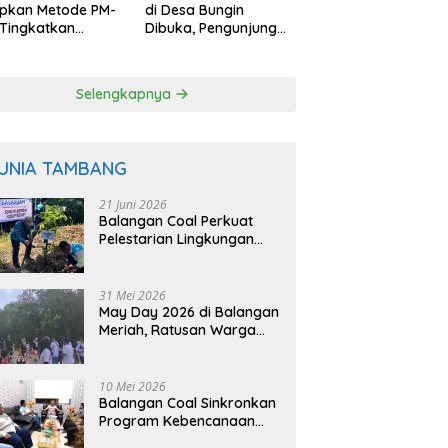
apkan Metode PM-
di Desa Bungin
Tingkatkan
Dibuka, Pengunjung
uktivitas Padi
Bisa Petik Langsung
angan
dari Pohon
Selengkapnya
UNIA TAMBANG
21 Juni 2026
Balangan Coal Perkuat
Pelestarian Lingkungan
Lewat Reklamasi dan
BASARUAN
31 Mei 2026
May Day 2026 di Balangan
Meriah, Ratusan Warga
Ikuti Senam dan Jalan
Sehat
10 Mei 2026
Balangan Coal Sinkronkan
Program Kebencanaan
dengan BPBD