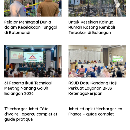
Pelajar Meninggal Dunia
Untuk Kesekian Kalinya,
dalam Kecelakaan Tunggal
Rumah Kosong Kembali
di Batumandi
Terbakar di Balangan
61 Peserta Ikuti Technical
RSUD Datu Kandang Haji
Meeting Nanang Galuh
Perkuat Layanan BPJS
Balangan 2026
Ketenagakerjaan
Télécharger 1xbet Côte
1xbet cd apk télécharger en
d’Ivoire : aperçu complet et
France – guide complet
guide pratique