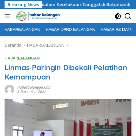
Langsung
inggal Dunia dalam Kecelakaan Tunggal di Batumandi
Breaking News
ke
konten
HABARBALANGAN
HABAR DPRD BALANGAN
HABAR RS DATU 
Beranda
HABARBALANGAN
HABARBALANGAN
Linmas Paringin Dibekali Pelatihan
Kemampuan
Habarbalangan.com
3 November 2022