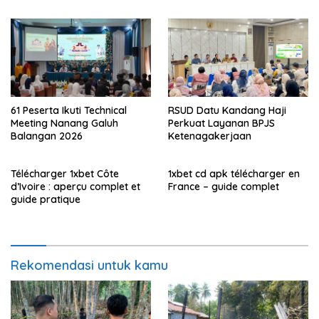
61 Peserta Ikuti Technical
RSUD Datu Kandang Haji
Meeting Nanang Galuh
Perkuat Layanan BPJS
Balangan 2026
Ketenagakerjaan
Télécharger 1xbet Côte
1xbet cd apk télécharger en
d’Ivoire : aperçu complet et
France – guide complet
guide pratique
Rekomendasi untuk kamu