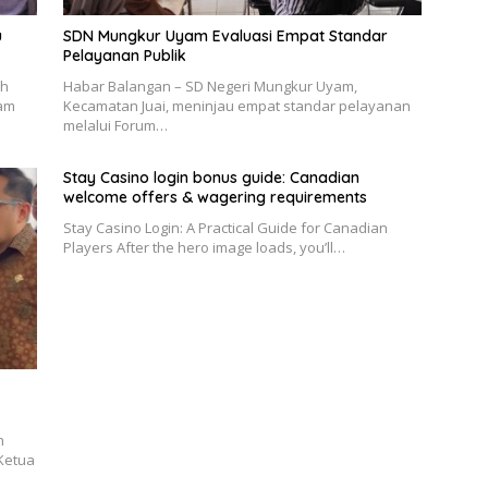
u
SDN Mungkur Uyam Evaluasi Empat Standar
Pelayanan Publik
ah
Habar Balangan – SD Negeri Mungkur Uyam,
lam
Kecamatan Juai, meninjau empat standar pelayanan
melalui Forum…
Stay Casino login bonus guide: Canadian
welcome offers & wagering requirements
Stay Casino Login: A Practical Guide for Canadian
Players After the hero image loads, you’ll…
n
Ketua