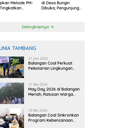
apkan Metode PM-
di Desa Bungin
Tingkatkan
Dibuka, Pengunjung
uktivitas Padi
Bisa Petik Langsung
angan
dari Pohon
Selengkapnya
UNIA TAMBANG
21 Juni 2026
Balangan Coal Perkuat
Pelestarian Lingkungan
Lewat Reklamasi dan
BASARUAN
31 Mei 2026
May Day 2026 di Balangan
Meriah, Ratusan Warga
Ikuti Senam dan Jalan
Sehat
10 Mei 2026
Balangan Coal Sinkronkan
Program Kebencanaan
dengan BPBD