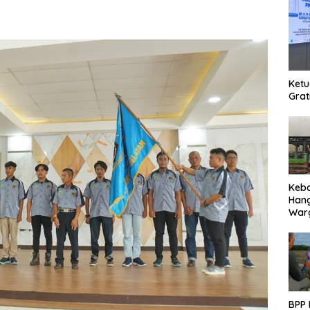
Ketu
Grat
Keb
Han
Warg
Des
Ter
BPP 