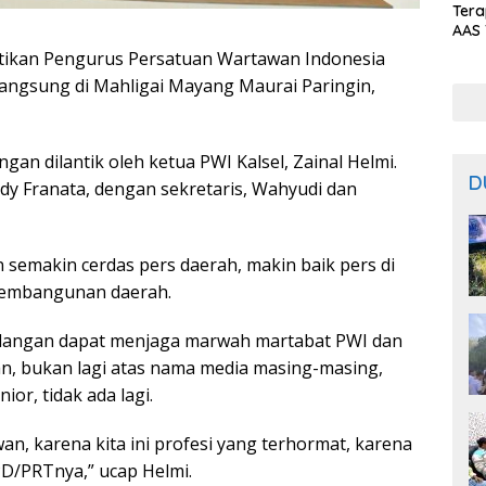
Ter
AAS 
Prod
tikan Pengurus Persatuan Wartawan Indonesia
Bal
langsung di Mahligai Mayang Maurai Paringin,
n dilantik oleh ketua PWI Kalsel, Zainal Helmi.
D
dy Franata, dengan sekretaris, Wahyudi dan
emakin cerdas pers daerah, makin baik pers di
 pembangunan daerah.
langan dapat menjaga marwah martabat PWI dan
, bukan lagi atas nama media masing-masing,
ior, tidak ada lagi.
wan, karena kita ini profesi yang terhormat, karena
 PD/PRTnya,” ucap Helmi.