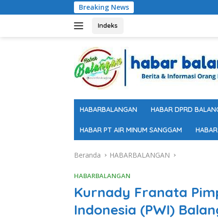
Langsung
Breaking News
Pengukuran 
ke
konten
Indeks
HABARBALANGAN
HABAR DPRD BALAN
HABAR PT AIR MINUM SANGGAM
HABAR
Beranda
HABARBALANGAN
HABARBALANGAN
Kurnady Franata Pim
Indonesia (PWI) Bala