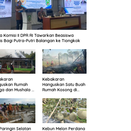
a Komisi II DPR RI Tawarkan Beasiswa
is Bagi Putra-Putri Balangan ke Tiongkok
akaran
Kebakaran
guskan Rumah
Hanguskan Satu Buah
a dan Mushala di
Rumah Kosong di
a Layap
Paringin Kota
dampak
Paringin Selatan
Kebun Melon Perdana