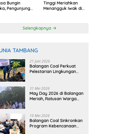
esa Bungin
Tinggi Meriahkan
ka, Pengunjung
Menangguk Iwak di
 Petik Langsung
Musim Kemarau
 Pohon
Selengkapnya
UNIA TAMBANG
21 Juni 2026
Balangan Coal Perkuat
Pelestarian Lingkungan
Lewat Reklamasi dan
BASARUAN
31 Mei 2026
May Day 2026 di Balangan
Meriah, Ratusan Warga
Ikuti Senam dan Jalan
Sehat
10 Mei 2026
Balangan Coal Sinkronkan
Program Kebencanaan
dengan BPBD