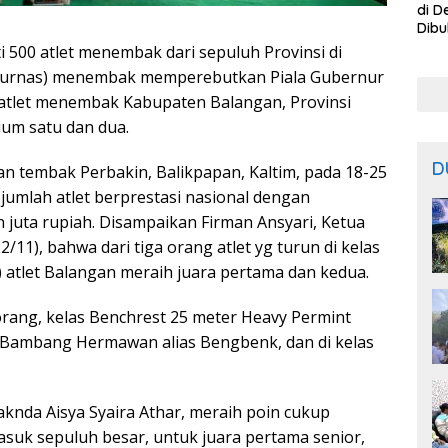
di D
Dibu
Bisa
 500 atlet menembak dari sepuluh Provinsi di
dari
Kejurnas) menembak memperebutkan Piala Gubernur
 atlet menembak Kabupaten Balangan, Provinsi
ium satu dan dua.
D
n tembak Perbakin, Balikpapan, Kaltim, pada 18-25
jumlah atlet berprestasi nasional dengan
juta rupiah. Disampaikan Firman Ansyari, Ketua
/11), bahwa dari tiga orang atlet yg turun di kelas
 atlet Balangan meraih juara pertama dan kedua.
 orang, kelas Benchrest 25 meter Heavy Permint
n Bambang Hermawan alias Bengbenk, dan di kelas
aknda Aisya Syaira Athar, meraih poin cukup
uk sepuluh besar, untuk juara pertama senior,