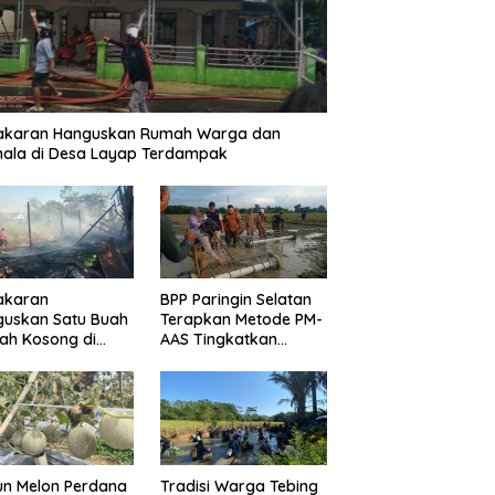
akaran Hanguskan Rumah Warga dan
ala di Desa Layap Terdampak
akaran
BPP Paringin Selatan
guskan Satu Buah
Terapkan Metode PM-
ah Kosong di
AAS Tingkatkan
ngin Kota
Produktivitas Padi
Balangan
un Melon Perdana
Tradisi Warga Tebing