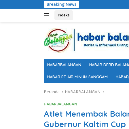
Langsung
Breaking News
ke
konten
Indeks
HABARBALANGAN
HABAR DPRD BALAN
HABAR PT AIR MINUM SANGGAM
HABAR
Beranda
HABARBALANGAN
HABARBALANGAN
Atlet Menembak Bala
Gubernur Kaltim Cup