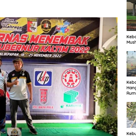
Keb
Mush
Keb
Han
Rum
Pari
Keb