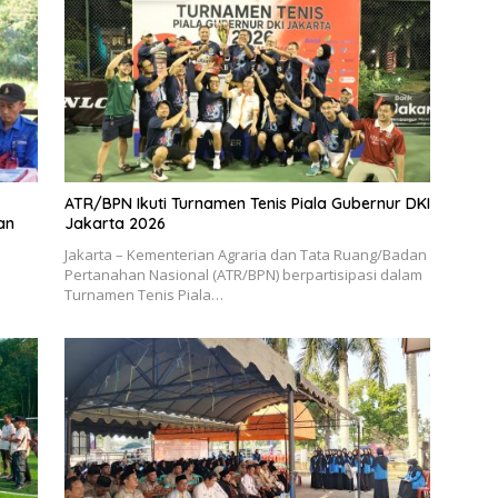
ATR/BPN Ikuti Turnamen Tenis Piala Gubernur DKI
an
Jakarta 2026
Jakarta – Kementerian Agraria dan Tata Ruang/Badan
Pertanahan Nasional (ATR/BPN) berpartisipasi dalam
Turnamen Tenis Piala…