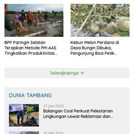
BPP Paringin Selatan
Kebun Melon Perdana di
Terapkan Metode PM-AAS
Desa Bungin Dibuka,
Tingkatkan Produktivitas
Pengunjung Bisa Petik
Padi Balangan
Langsung dari Pohon
Selengkapnya
DUNIA TAMBANG
21 Juni 2026
Balangan Coal Perkuat Pelestarian
Lingkungan Lewat Reklamasi dan
BASARUAN
31 Mei 2026