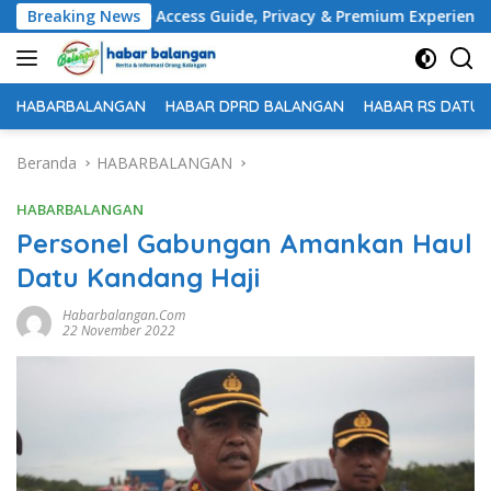
Langsung
nts – Mobile Access Guide, Privacy & Premium Experience
Breaking News
ke
konten
HABARBALANGAN
HABAR DPRD BALANGAN
HABAR RS DATU 
Beranda
HABARBALANGAN
HABARBALANGAN
Personel Gabungan Amankan Haul
Datu Kandang Haji
Habarbalangan.com
22 November 2022