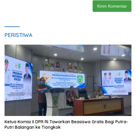
PERISTIWA
Ketua Komisi II DPR RI Tawarkan Beasiswa Gratis Bagi Putra-
Putri Balangan ke Tiongkok