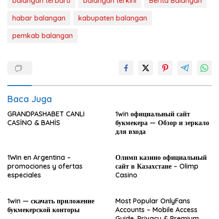
balangan terbaru
balangan terkini
Berita Balangan
habar balangan
kabupaten balangan
pemkab balangan
Baca Juga
GRANDPASHABET CANLI
1win официальный сайт
CASİNO & BAHİS
букмекера — Обзор и зеркало
для входа
1Win en Argentina –
Олимп казино официальный
promociones y ofertas
сайт в Казахстане – Olimp
especiales
Casino
1win — скачать приложение
Most Popular OnlyFans
букмекерской конторы
Accounts – Mobile Access
Guide, Privacy & Premium