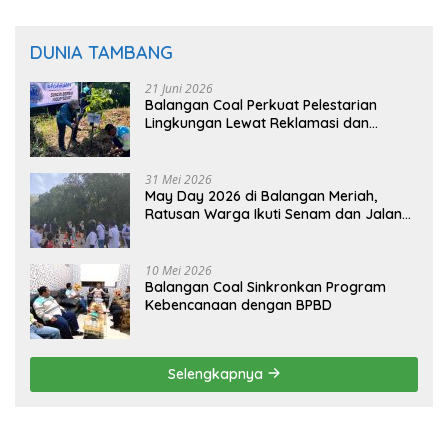
DUNIA TAMBANG
21 Juni 2026
Balangan Coal Perkuat Pelestarian
Lingkungan Lewat Reklamasi dan
BASARUAN
31 Mei 2026
May Day 2026 di Balangan Meriah,
Ratusan Warga Ikuti Senam dan Jalan
Sehat
10 Mei 2026
Balangan Coal Sinkronkan Program
Kebencanaan dengan BPBD
Selengkapnya