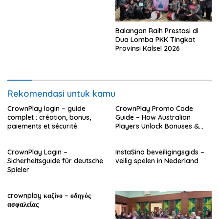
Balangan Raih Prestasi di
Dua Lomba PKK Tingkat
Provinsi Kalsel 2026
Rekomendasi untuk kamu
CrownPlay login – guide
CrownPlay Promo Code
complet : création, bonus,
Guide – How Australian
paiements et sécurité
Players Unlock Bonuses &
Play
CrownPlay Login –
InstaSino beveiligingsgids –
Sicherheitsguide für deutsche
veilig spelen in Nederland
Spieler
crownplay καζίνο – οδηγός
ασφαλείας