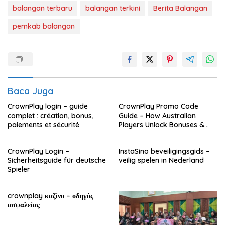
balangan terbaru
balangan terkini
Berita Balangan
pemkab balangan
Baca Juga
CrownPlay login – guide
CrownPlay Promo Code
complet : création, bonus,
Guide – How Australian
paiements et sécurité
Players Unlock Bonuses &
Play
CrownPlay Login –
InstaSino beveiligingsgids –
Sicherheitsguide für deutsche
veilig spelen in Nederland
Spieler
crownplay καζίνο – οδηγός
ασφαλείας