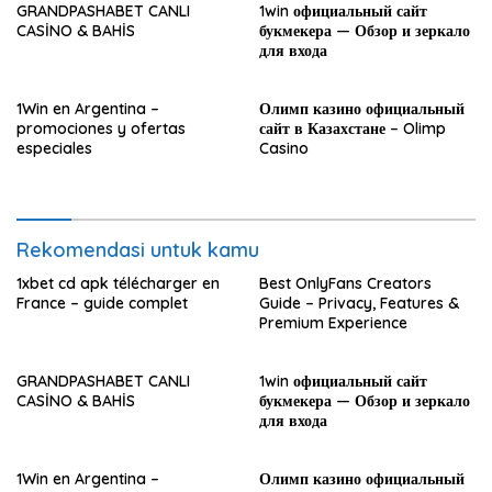
GRANDPASHABET CANLI
1win официальный сайт
CASİNO & BAHİS
букмекера — Обзор и зеркало
для входа
1Win en Argentina –
Олимп казино официальный
promociones y ofertas
сайт в Казахстане – Olimp
especiales
Casino
Rekomendasi untuk kamu
1xbet cd apk télécharger en
Best OnlyFans Creators
France – guide complet
Guide – Privacy, Features &
Premium Experience
GRANDPASHABET CANLI
1win официальный сайт
CASİNO & BAHİS
букмекера — Обзор и зеркало
для входа
1Win en Argentina –
Олимп казино официальный