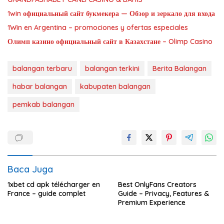
1win официальный сайт букмекера — Обзор и зеркало для входа
1Win en Argentina – promociones y ofertas especiales
Олимп казино официальный сайт в Казахстане – Olimp Casino
balangan terbaru
balangan terkini
Berita Balangan
habar balangan
kabupaten balangan
pemkab balangan
Baca Juga
1xbet cd apk télécharger en
Best OnlyFans Creators
France – guide complet
Guide – Privacy, Features &
Premium Experience