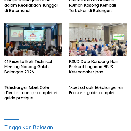
Pelajar Meninggal Dunia
Untuk Kesekian Kalinya,
dalam Kecelakaan Tunggal
Rumah Kosong Kembali
di Batumandi
Terbakar di Balangan
61 Peserta Ikuti Technical
RSUD Datu Kandang Haji
Meeting Nanang Galuh
Perkuat Layanan BPJS
Balangan 2026
Ketenagakerjaan
Télécharger 1xbet Côte
1xbet cd apk télécharger en
d’Ivoire : aperçu complet et
France – guide complet
guide pratique
Tinggalkan Balasan