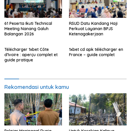
61 Peserta Ikuti Technical
RSUD Datu Kandang Haji
Meeting Nanang Galuh
Perkuat Layanan BPJS
Balangan 2026
Ketenagakerjaan
Télécharger 1xbet Côte
1xbet cd apk télécharger en
d’Ivoire : aperçu complet et
France – guide complet
guide pratique
Rekomendasi untuk kamu