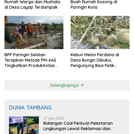
Rumah Warga dan Mushala
Buah Rumah Kosong di
di Desa Layap Terdampak
Paringin Kota
BPP Paringin Selatan
Kebun Melon Perdana di
Terapkan Metode PM-AAS
Desa Bungin Dibuka,
Tingkatkan Produktivitas
Pengunjung Bisa Petik
Padi Balangan
Langsung dari Pohon
Selengkapnya
DUNIA TAMBANG
21 Juni 2026
Balangan Coal Perkuat Pelestarian
Lingkungan Lewat Reklamasi dan
BASARUAN