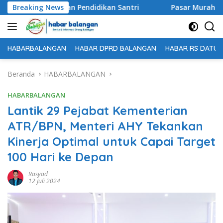
Langsung
an Bantuan Pendidikan Santri
Breaking News
Pasar Murah Ke-54 Disp
ke
konten
HABARBALANGAN
HABAR DPRD BALANGAN
HABAR RS DATU 
Beranda
HABARBALANGAN
HABARBALANGAN
Lantik 29 Pejabat Kementerian
ATR/BPN, Menteri AHY Tekankan
Kinerja Optimal untuk Capai Target
100 Hari ke Depan
Rasyad
12 Juli 2024