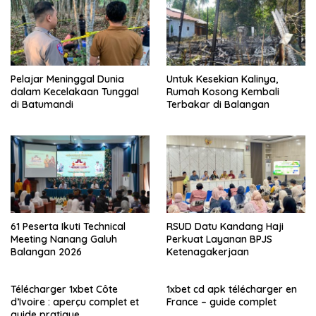
Pelajar Meninggal Dunia
Untuk Kesekian Kalinya,
dalam Kecelakaan Tunggal
Rumah Kosong Kembali
di Batumandi
Terbakar di Balangan
61 Peserta Ikuti Technical
RSUD Datu Kandang Haji
Meeting Nanang Galuh
Perkuat Layanan BPJS
Balangan 2026
Ketenagakerjaan
Télécharger 1xbet Côte
1xbet cd apk télécharger en
d’Ivoire : aperçu complet et
France – guide complet
guide pratique