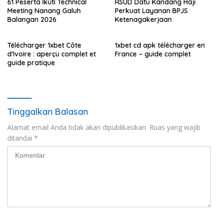
61 Peserta Ikuti Technical
RSUD Datu Kandang Haji
Meeting Nanang Galuh
Perkuat Layanan BPJS
Balangan 2026
Ketenagakerjaan
Télécharger 1xbet Côte
1xbet cd apk télécharger en
d’Ivoire : aperçu complet et
France – guide complet
guide pratique
Tinggalkan Balasan
Alamat email Anda tidak akan dipublikasikan.
Ruas yang wajib
ditandai
*