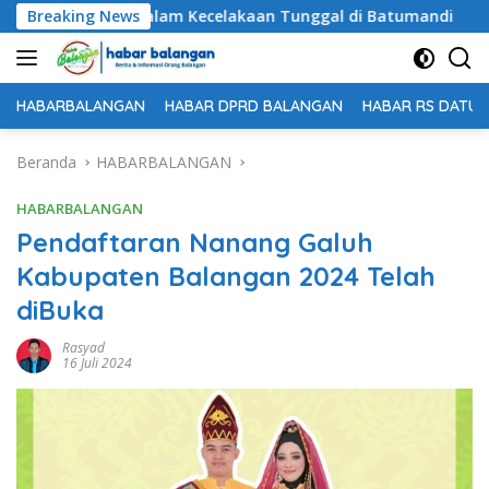
Langsung
ggal Dunia dalam Kecelakaan Tunggal di Batumandi
Breaking News
Un
ke
konten
HABARBALANGAN
HABAR DPRD BALANGAN
HABAR RS DATU 
Beranda
HABARBALANGAN
HABARBALANGAN
Pendaftaran Nanang Galuh
Kabupaten Balangan 2024 Telah
diBuka
Rasyad
16 Juli 2024