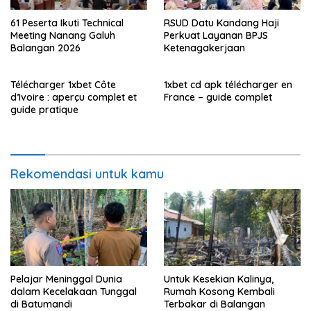
61 Peserta Ikuti Technical
RSUD Datu Kandang Haji
Meeting Nanang Galuh
Perkuat Layanan BPJS
Balangan 2026
Ketenagakerjaan
Télécharger 1xbet Côte
1xbet cd apk télécharger en
d’Ivoire : aperçu complet et
France – guide complet
guide pratique
Rekomendasi untuk kamu
Pelajar Meninggal Dunia
Untuk Kesekian Kalinya,
dalam Kecelakaan Tunggal
Rumah Kosong Kembali
di Batumandi
Terbakar di Balangan