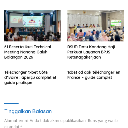
61 Peserta Ikuti Technical
RSUD Datu Kandang Haji
Meeting Nanang Galuh
Perkuat Layanan BPJS
Balangan 2026
Ketenagakerjaan
Télécharger 1xbet Côte
1xbet cd apk télécharger en
d’Ivoire : aperçu complet et
France – guide complet
guide pratique
Tinggalkan Balasan
Alamat email Anda tidak akan dipublikasikan.
Ruas yang wajib
ditandai
*