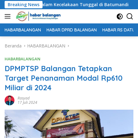
Langsung
ggal Dunia dalam Kecelakaan Tunggal di Batumandi
Breaking News
Unt
ke
konten
HABARBALANGAN
HABAR DPRD BALANGAN
HABAR RS DATU 
Beranda
HABARBALANGAN
HABARBALANGAN
DPMPTSP Balangan Tetapkan
Target Penanaman Modal Rp610
Miliar di 2024
Rasyad
17 Juli 2024