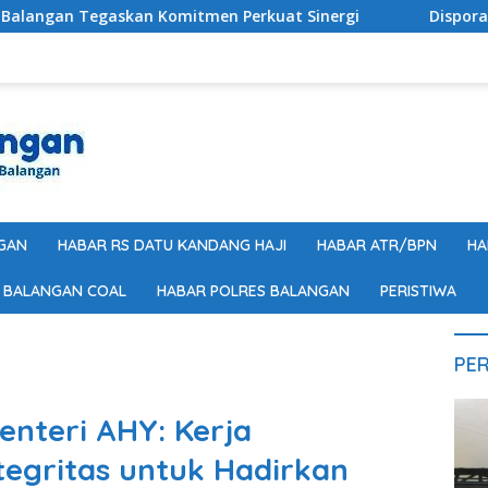
 Komitmen Perkuat Sinergi
Disporapar Balangan Beka
GAN
HABAR RS DATU KANDANG HAJI
HABAR ATR/BPN
HA
 BALANGAN COAL
HABAR POLRES BALANGAN
PERISTIWA
PER
enteri AHY: Kerja
tegritas untuk Hadirkan