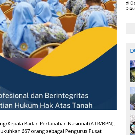
di D
Dibu
Bisa
dari
D
uang/Kepala Badan Pertanahan Nasional (ATR/BPN),
ukuhkan 667 orang sebagai Pengurus Pusat