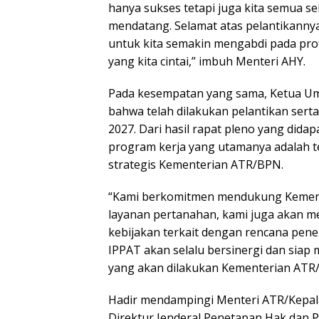
hanya sukses tetapi juga kita semua s
mendatang. Selamat atas pelantikanny
untuk kita semakin mengabdi pada prof
yang kita cintai,” imbuh Menteri AHY.
Pada kesempatan yang sama, Ketua U
bahwa telah dilakukan pelantikan sert
2027. Dari hasil rapat pleno yang did
program kerja yang utamanya adalah t
strategis Kementerian ATR/BPN.
“Kami berkomitmen mendukung Kemente
layanan pertanahan, kami juga akan m
kebijakan terkait dengan rencana pener
IPPAT akan selalu bersinergi dan sia
yang akan dilakukan Kementerian ATR
Hadir mendampingi Menteri ATR/Kepala
Direktur Jenderal Penetapan Hak dan P