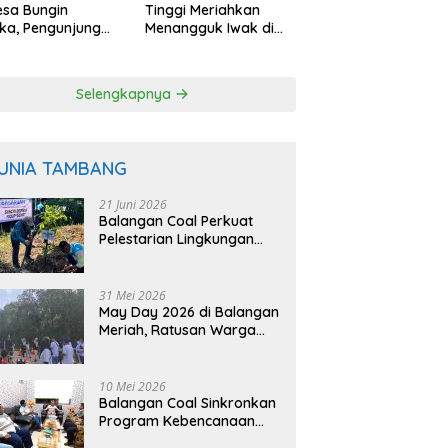
esa Bungin
Tinggi Meriahkan
ka, Pengunjung
Menangguk Iwak di
 Petik Langsung
Musim Kemarau
 Pohon
Selengkapnya
UNIA TAMBANG
21 Juni 2026
Balangan Coal Perkuat
Pelestarian Lingkungan
Lewat Reklamasi dan
BASARUAN
31 Mei 2026
May Day 2026 di Balangan
Meriah, Ratusan Warga
Ikuti Senam dan Jalan
Sehat
10 Mei 2026
Balangan Coal Sinkronkan
Program Kebencanaan
dengan BPBD