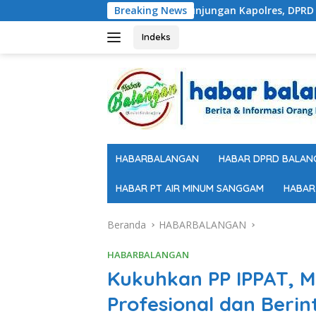
Langsung
Terima Kunjungan Kapolres, DPRD Balangan Tegaskan
Breaking News
ke
konten
Indeks
HABARBALANGAN
HABAR DPRD BALAN
HABAR PT AIR MINUM SANGGAM
HABAR
Beranda
HABARBALANGAN
HABARBALANGAN
Kukuhkan PP IPPAT, M
Profesional dan Berin