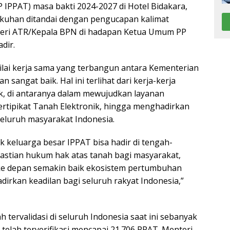
 IPPAT) masa bakti 2024-2027 di Hotel Bidakara,
gukuhan ditandai dengan pengucapan kalimat
eri ATR/Kepala BPN di hadapan Ketua Umum PP
dir.
lai kerja sama yang terbangun antara Kementerian
sangat baik. Hal ini terlihat dari kerja-kerja
k, di antaranya dalam mewujudkan layanan
ertipikat Tanah Elektronik, hingga menghadirkan
eluruh masyarakat Indonesia.
keluarga besar IPPAT bisa hadir di tengah-
stian hukum hak atas tanah bagi masyarakat,
 ke depan semakin baik ekosistem pertumbuhan
kan keadilan bagi seluruh rakyat Indonesia,”
 tervalidasi di seluruh Indonesia saat ini sebanyak
telah terverifikasi mencapai 21.706 PPAT. Menteri