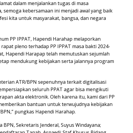
elamat dalam menjalankan tugas di masa
a, semoga kebersamaan ini menjadi awal yang baik
esi kita untuk masyarakat, bangsa, dan negara
mum PP IPPAT, Hapendi Harahap melaporkan
a rapat pleno terhadap PP IPPAT masa bakti 2024-
apat, Hapendi Harapap telah memutuskan sejumlah
etap mendukung kebijakan serta jalannya program
rian ATR/BPN sepenuhnya terkait digitalisasi
empersiapkan seluruh PPAT agar bisa mengikuti
apan akta elektronik. Oleh karena itu, kami dari PP
p memberikan bantuan untuk terwujudnya kebijakan
/BPN,” pungkas Hapendi Harahap.
 BPN, Sekretaris Jenderal, Suyus Windayana;
endaftaran Tanah, Asnaedi; Staf Khusus Bidang