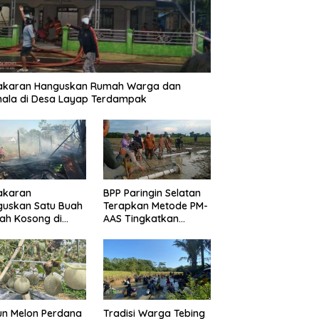
akaran Hanguskan Rumah Warga dan
ala di Desa Layap Terdampak
akaran
BPP Paringin Selatan
guskan Satu Buah
Terapkan Metode PM-
ah Kosong di
AAS Tingkatkan
ngin Kota
Produktivitas Padi
Balangan
un Melon Perdana
Tradisi Warga Tebing