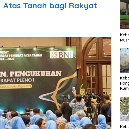
 Atas Tanah bagi Rakyat
Keb
Mush
Keb
Han
Rum
Pari
Keb