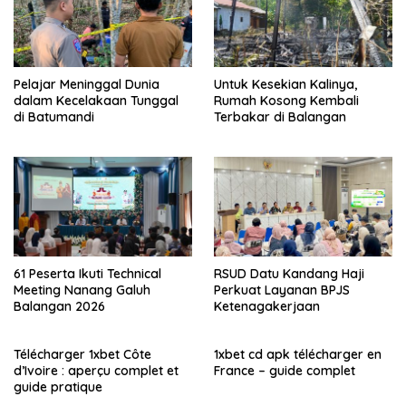
Pelajar Meninggal Dunia
Untuk Kesekian Kalinya,
dalam Kecelakaan Tunggal
Rumah Kosong Kembali
di Batumandi
Terbakar di Balangan
61 Peserta Ikuti Technical
RSUD Datu Kandang Haji
Meeting Nanang Galuh
Perkuat Layanan BPJS
Balangan 2026
Ketenagakerjaan
Télécharger 1xbet Côte
1xbet cd apk télécharger en
d’Ivoire : aperçu complet et
France – guide complet
guide pratique