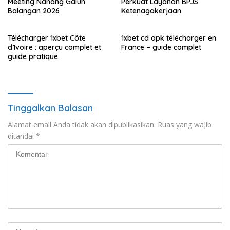
Meeting Nanang Galuh
Perkuat Layanan BPJS
Balangan 2026
Ketenagakerjaan
Télécharger 1xbet Côte
1xbet cd apk télécharger en
d’Ivoire : aperçu complet et
France – guide complet
guide pratique
Tinggalkan Balasan
Alamat email Anda tidak akan dipublikasikan.
Ruas yang wajib
ditandai
*