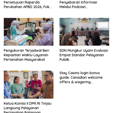
Persetujuan Raperda
Penyebaran Informasi
Perubahan APBD 2026, Fokus
Melalui Podcast
Percepatan Realisasi
Parlementaria
Program
Pengukuran Terjadwal Beri
SDN Mungkur Uyam Evaluasi
Kepastian Waktu Layanan
Empat Standar Pelayanan
Pertanahan Masyarakat
Publik
Stay Casino login bonus
guide: Canadian welcome
offers & wagering
requirements
Ketua Komisi II DPR RI Tinjau
Langsung Pelayanan
Pertanahan Balangan