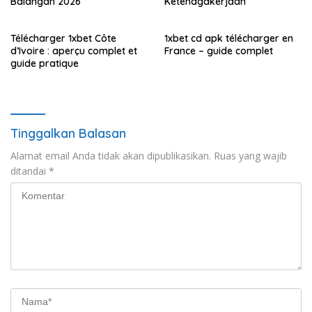
Balangan 2026
Ketenagakerjaan
Télécharger 1xbet Côte
1xbet cd apk télécharger en
d’Ivoire : aperçu complet et
France – guide complet
guide pratique
Tinggalkan Balasan
Alamat email Anda tidak akan dipublikasikan.
Ruas yang wajib
ditandai
*