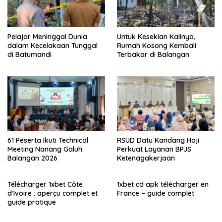
Pelajar Meninggal Dunia
Untuk Kesekian Kalinya,
dalam Kecelakaan Tunggal
Rumah Kosong Kembali
di Batumandi
Terbakar di Balangan
61 Peserta Ikuti Technical
RSUD Datu Kandang Haji
Meeting Nanang Galuh
Perkuat Layanan BPJS
Balangan 2026
Ketenagakerjaan
Télécharger 1xbet Côte
1xbet cd apk télécharger en
d’Ivoire : aperçu complet et
France – guide complet
guide pratique