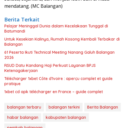
mendatang. (MC Balangan)
Berita Terkait
Pelajar Meninggal Dunia dalam Kecelakaan Tunggal di
Batumandi
Untuk Kesekian Kalinya, Rumah Kosong Kembali Terbakar di
Balangan
61 Peserta Ikuti Technical Meeting Nanang Galuh Balangan
2026
RSUD Datu Kandang Haji Perkuat Layanan BPJS
Ketenagakerjaan
Télécharger 1xbet Côte d’Ivoire : aperçu complet et guide
pratique
1xbet cd apk télécharger en France – guide complet
balangan terbaru
balangan terkini
Berita Balangan
habar balangan
kabupaten balangan
pemkab balangan