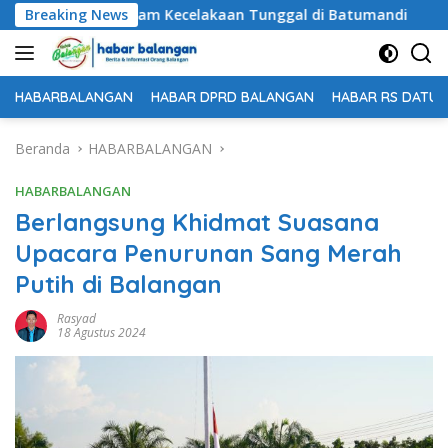
Langsung
gal Dunia dalam Kecelakaan Tunggal di Batumandi
Breaking News
Unt
ke
konten
HABARBALANGAN
HABAR DPRD BALANGAN
HABAR RS DATU 
Beranda
HABARBALANGAN
HABARBALANGAN
Berlangsung Khidmat Suasana
Upacara Penurunan Sang Merah
Putih di Balangan
Rasyad
18 Agustus 2024