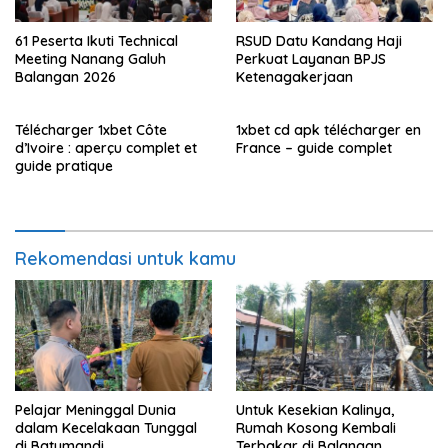
61 Peserta Ikuti Technical
RSUD Datu Kandang Haji
Meeting Nanang Galuh
Perkuat Layanan BPJS
Balangan 2026
Ketenagakerjaan
Télécharger 1xbet Côte
1xbet cd apk télécharger en
d’Ivoire : aperçu complet et
France – guide complet
guide pratique
Rekomendasi untuk kamu
Pelajar Meninggal Dunia
Untuk Kesekian Kalinya,
dalam Kecelakaan Tunggal
Rumah Kosong Kembali
di Batumandi
Terbakar di Balangan