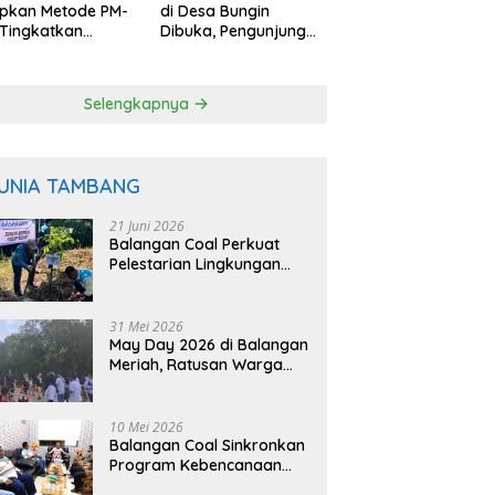
apkan Metode PM-
di Desa Bungin
Tingkatkan
Dibuka, Pengunjung
uktivitas Padi
Bisa Petik Langsung
angan
dari Pohon
Selengkapnya
UNIA TAMBANG
21 Juni 2026
Balangan Coal Perkuat
Pelestarian Lingkungan
Lewat Reklamasi dan
BASARUAN
31 Mei 2026
May Day 2026 di Balangan
Meriah, Ratusan Warga
Ikuti Senam dan Jalan
Sehat
10 Mei 2026
Balangan Coal Sinkronkan
Program Kebencanaan
dengan BPBD