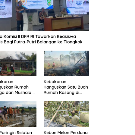
a Komisi II DPR RI Tawarkan Beasiswa
is Bagi Putra-Putri Balangan ke Tiongkok
akaran
Kebakaran
guskan Rumah
Hanguskan Satu Buah
a dan Mushala di
Rumah Kosong di
a Layap
Paringin Kota
dampak
Paringin Selatan
Kebun Melon Perdana