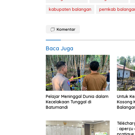
kabupaten balangan
pemkab balanga
Komentar
Baca Juga
Pelajar Meninggal Dunia dalam
Untuk Ke
Kecelakaan Tunggal di
Kosong K
Batumandi
Balanga
Télécharg
: aperçu
pratique