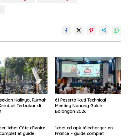
n
sekian Kalinya, Rumah
61 Peserta Ikuti Technical
embali Terbakar di
Meeting Nanang Galuh
n
Balangan 2026
er 1xbet Côte d’Ivoire
1xbet cd apk télécharger en
 complet et guide
France – guide complet