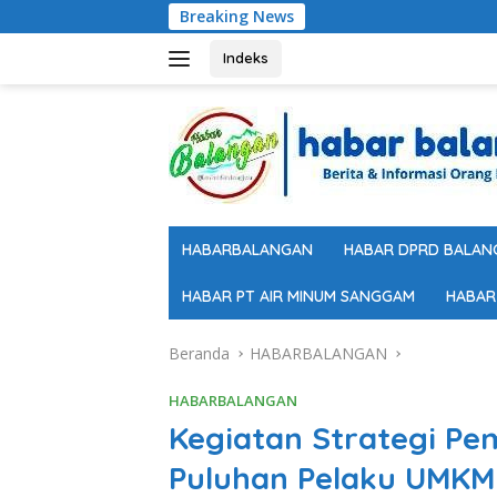
Langsung
Breaking News
ke
konten
Indeks
HABARBALANGAN
HABAR DPRD BALAN
HABAR PT AIR MINUM SANGGAM
HABAR
Beranda
HABARBALANGAN
HABARBALANGAN
Kegiatan Strategi Pem
Puluhan Pelaku UMKM