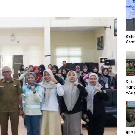
Ketu
Grat
Keb
Han
Warg
Des
Ter
BPP 