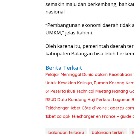
semakin maju dan berkembang, bahkan 
nasional.
“Pembangunan ekonomi daerah tidak ak
UMKM,” jelas Rahimi.
Oleh karena itu, pemerintah daerah 
kabupaten Balangan bisa lebih berke
Berita Terkait
Pelajar Meninggal Dunia dalam Kecelakaan 
Untuk Kesekian Kalinya, Rumah Kosong Kem
61 Peserta Ikuti Technical Meeting Nanang 
RSUD Datu Kandang Haji Perkuat Layanan 
Télécharger 1xbet Côte d’Ivoire : aperçu com
1xbet cd apk télécharger en France – guide
balangan terbaru
balangan terkini