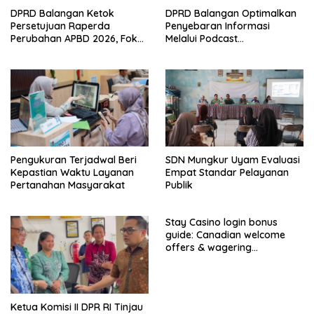
DPRD Balangan Ketok
DPRD Balangan Optimalkan
Persetujuan Raperda
Penyebaran Informasi
Perubahan APBD 2026, Fokus
Melalui Podcast
Percepatan Realisasi
Parlementaria
Program
Pengukuran Terjadwal Beri
SDN Mungkur Uyam Evaluasi
Kepastian Waktu Layanan
Empat Standar Pelayanan
Pertanahan Masyarakat
Publik
Stay Casino login bonus
guide: Canadian welcome
offers & wagering
requirements
Ketua Komisi II DPR RI Tinjau