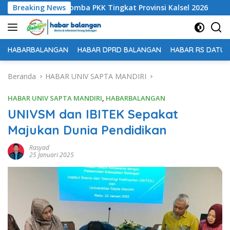
Langsung
tasi di Dua Lomba PKK Tingkat Provinsi Kalsel 2026
Breaking News
Ter
ke
konten
HABARBALANGAN
HABAR DPRD BALANGAN
HABAR RS DATU 
Beranda
HABAR UNIV SAPTA MANDIRI
HABAR UNIV SAPTA MANDIRI
,
HABARBALANGAN
UNIVSM dan IBITEK Sepakat
Majukan Dunia Pendidikan
Rasyad
25 Januari 2025