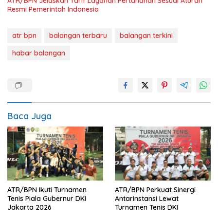
ATR/BPN Jelaskan Tarif Layanan Pertanahan Sesuai Aturan
Resmi Pemerintah Indonesia
atr bpn
balangan terbaru
balangan terkini
habar balangan
Baca Juga
ATR/BPN Ikuti Turnamen
ATR/BPN Perkuat Sinergi
Tenis Piala Gubernur DKI
Antarinstansi Lewat
Jakarta 2026
Turnamen Tenis DKI