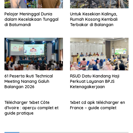
Pelajar Meninggal Dunia
Untuk Kesekian Kalinya,
dalam Kecelakaan Tunggal
Rumah Kosong Kembali
di Batumandi
Terbakar di Balangan
61 Peserta Ikuti Technical
RSUD Datu Kandang Haji
Meeting Nanang Galuh
Perkuat Layanan BPJS
Balangan 2026
Ketenagakerjaan
Télécharger 1xbet Côte
1xbet cd apk télécharger en
d’Ivoire : aperçu complet et
France – guide complet
guide pratique