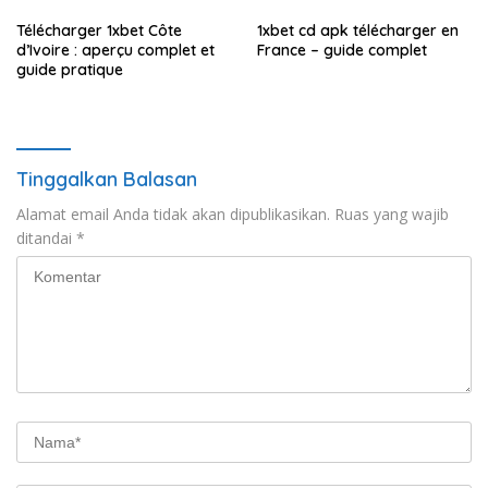
Télécharger 1xbet Côte
1xbet cd apk télécharger en
d’Ivoire : aperçu complet et
France – guide complet
guide pratique
Tinggalkan Balasan
Alamat email Anda tidak akan dipublikasikan.
Ruas yang wajib
ditandai
*