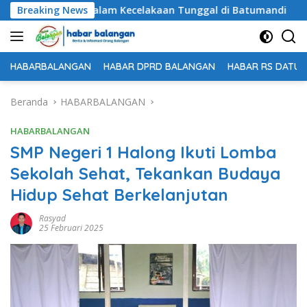
Langsung
ggal Dunia dalam Kecelakaan Tunggal di Batumandi
Breaking News
Un
ke
konten
HABARBALANGAN
HABAR DPRD BALANGAN
HABAR RS DATU 
Beranda
HABARBALANGAN
HABARBALANGAN
SMP Negeri 1 Halong Ikuti Lomba
Sekolah Sehat, Tekankan Budaya
Hidup Sehat Berkelanjutan
Rasyad
25 Februari 2025