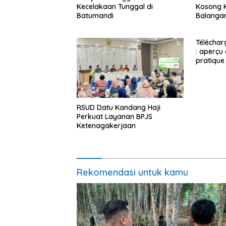
Kecelakaan Tunggal di
Kosong K
Batumandi
Balanga
Télécharg
: aperçu
pratique
RSUD Datu Kandang Haji
Perkuat Layanan BPJS
Ketenagakerjaan
Rekomendasi untuk kamu