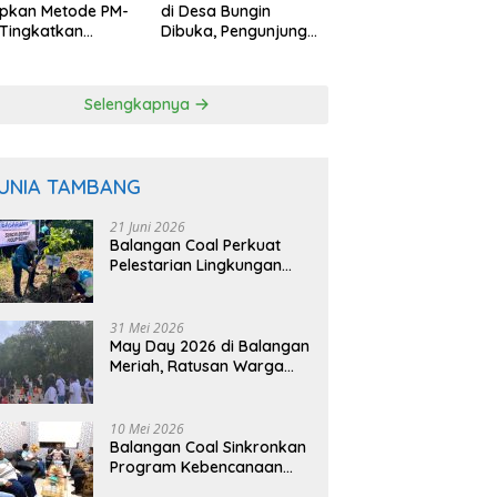
apkan Metode PM-
di Desa Bungin
Tingkatkan
Dibuka, Pengunjung
uktivitas Padi
Bisa Petik Langsung
angan
dari Pohon
Selengkapnya
UNIA TAMBANG
21 Juni 2026
Balangan Coal Perkuat
Pelestarian Lingkungan
Lewat Reklamasi dan
BASARUAN
31 Mei 2026
May Day 2026 di Balangan
Meriah, Ratusan Warga
Ikuti Senam dan Jalan
Sehat
10 Mei 2026
Balangan Coal Sinkronkan
Program Kebencanaan
dengan BPBD