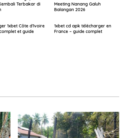
embali Terbakar di
Meeting Nanang Galuh
n
Balangan 2026
er 1xbet Côte d’Ivoire
1xbet cd apk télécharger en
 complet et guide
France – guide complet