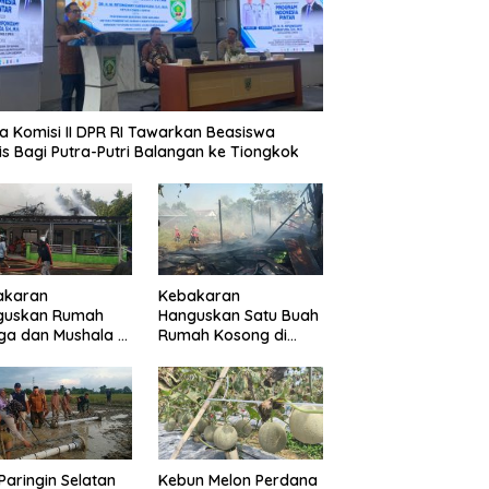
a Komisi II DPR RI Tawarkan Beasiswa
is Bagi Putra-Putri Balangan ke Tiongkok
akaran
Kebakaran
guskan Rumah
Hanguskan Satu Buah
a dan Mushala di
Rumah Kosong di
a Layap
Paringin Kota
dampak
Paringin Selatan
Kebun Melon Perdana