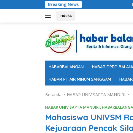
Langsung
Breaking News
Pelajar Meningga
ke
konten
Indeks
HABARBALANGAN
HABAR DPRD BALAN
HABAR PT AIR MINUM SANGGAM
HABAR
Beranda
HABAR UNIV SAPTA MANDIRI
HABAR UNIV SAPTA MANDIRI
,
HABARBALANG
Mahasiswa UNIVSM Ra
Kejuaraan Pencak Sil