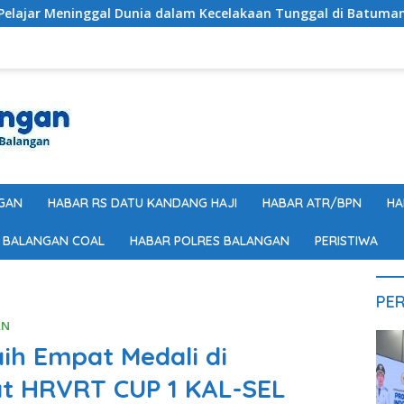
l Dunia dalam Kecelakaan Tunggal di Batumandi
Untuk
GAN
HABAR RS DATU KANDANG HAJI
HABAR ATR/BPN
HA
 BALANGAN COAL
HABAR POLRES BALANGAN
PERISTIWA
PER
AN
ih Empat Medali di
at HRVRT CUP 1 KAL-SEL