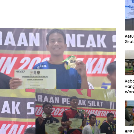
Ketu
Grat
Keb
Han
Warg
Des
Ter
BPP 