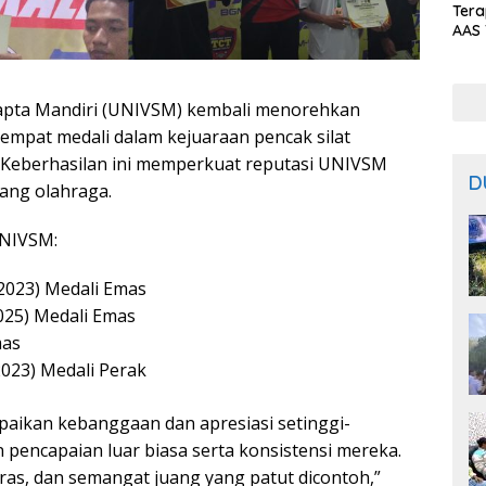
Ter
AAS 
Prod
Bal
apta Mandiri (UNIVSM) kembali menorehkan
 empat medali dalam kejuaraan pencak silat
 Keberhasilan ini memperkuat reputasi UNIVSM
D
dang olahraga.
UNIVSM:
 2023) Medali Emas
025) Medali Emas
mas
2023) Medali Perak
aikan kebanggaan dan apresiasi setinggi-
 pencapaian luar biasa serta konsistensi mereka.
keras, dan semangat juang yang patut dicontoh,”