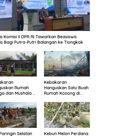
a Komisi II DPR RI Tawarkan Beasiswa
is Bagi Putra-Putri Balangan ke Tiongkok
akaran
Kebakaran
guskan Rumah
Hanguskan Satu Buah
a dan Mushala di
Rumah Kosong di
a Layap
Paringin Kota
dampak
Paringin Selatan
Kebun Melon Perdana