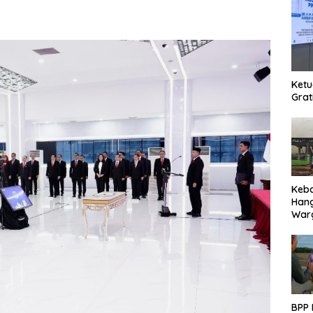
Ketu
Grat
Keb
Han
Warg
Des
Ter
BPP 