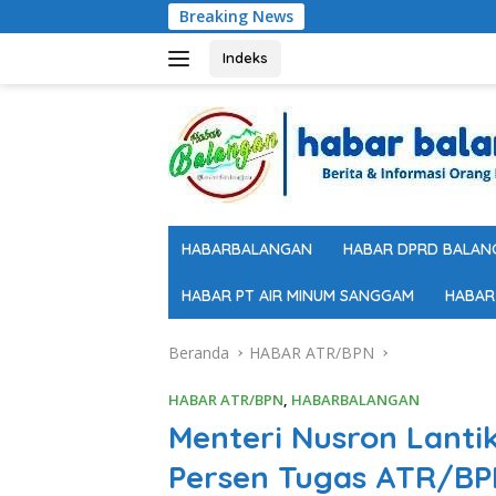
Langsung
Breaking News
DPRD B
ke
konten
Indeks
HABARBALANGAN
HABAR DPRD BALAN
HABAR PT AIR MINUM SANGGAM
HABAR
Beranda
HABAR ATR/BPN
HABAR ATR/BPN
,
HABARBALANGAN
Menteri Nusron Lantik
Persen Tugas ATR/BP