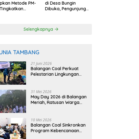
apkan Metode PM-
di Desa Bungin
Tingkatkan
Dibuka, Pengunjung
uktivitas Padi
Bisa Petik Langsung
angan
dari Pohon
Selengkapnya
UNIA TAMBANG
21 Juni 2026
Balangan Coal Perkuat
Pelestarian Lingkungan
Lewat Reklamasi dan
BASARUAN
31 Mei 2026
May Day 2026 di Balangan
Meriah, Ratusan Warga
Ikuti Senam dan Jalan
Sehat
10 Mei 2026
Balangan Coal Sinkronkan
Program Kebencanaan
dengan BPBD