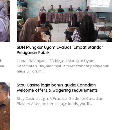
u
SDN Mungkur Uyam Evaluasi Empat Standar
Pelayanan Publik
ah
Habar Balangan – SD Negeri Mungkur Uyam,
lam
Kecamatan Juai, meninjau empat standar pelayanan
melalui Forum…
Stay Casino login bonus guide: Canadian
welcome offers & wagering requirements
Stay Casino Login: A Practical Guide for Canadian
Players After the hero image loads, you’ll…