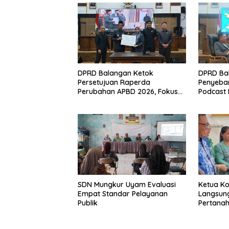
DPRD Balangan Ketok
DPRD Ba
Persetujuan Raperda
Penyebar
Perubahan APBD 2026, Fokus
Podcast 
Percepatan Realisasi Program
SDN Mungkur Uyam Evaluasi
Ketua Kom
Empat Standar Pelayanan
Langsun
Publik
Pertana