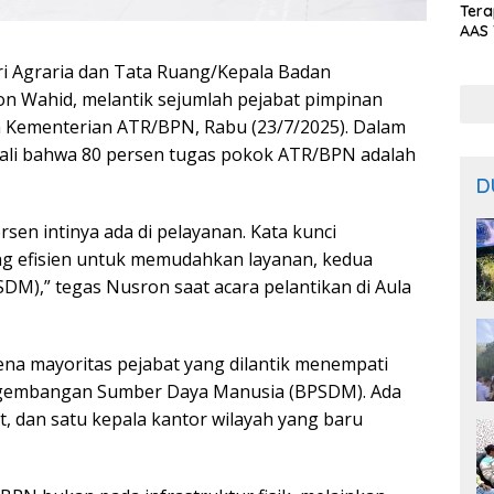
Ter
AAS 
Prod
i Agraria dan Tata Ruang/Kepala Badan
Bal
n Wahid, melantik sejumlah pejabat pimpinan
gan Kementerian ATR/BPN, Rabu (23/7/2025). Dalam
li bahwa 80 persen tugas pokok ATR/BPN adalah
D
rsen intinya ada di pelayanan. Kata kunci
ng efisien untuk memudahkan layanan, kedua
DM),” tegas Nusron saat acara pelantikan di Aula
arena mayoritas pejabat yang dilantik menempati
engembangan Sumber Daya Manusia (BPSDM). Ada
at, dan satu kepala kantor wilayah yang baru