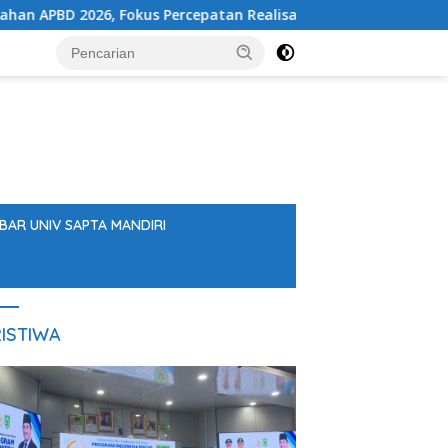
s Percepatan Realisasi Program
DPRD Balangan Optima
BAR UNIV SAPTA MANDIRI
ISTIWA