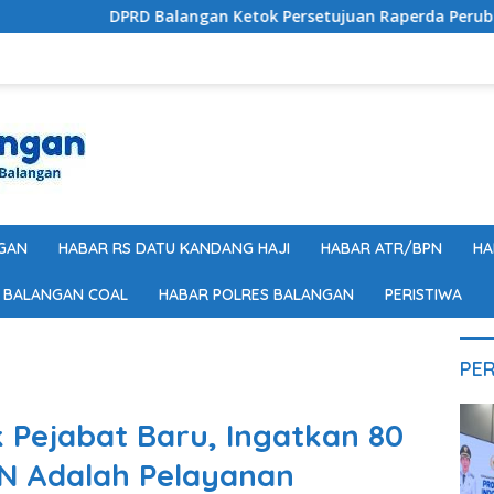
alangan Ketok Persetujuan Raperda Perubahan APBD 2026, Foku
GAN
HABAR RS DATU KANDANG HAJI
HABAR ATR/BPN
HA
 BALANGAN COAL
HABAR POLRES BALANGAN
PERISTIWA
PER
 Pejabat Baru, Ingatkan 80
N Adalah Pelayanan