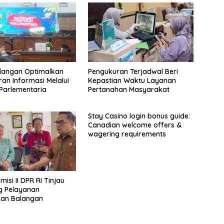
langan Optimalkan
Pengukuran Terjadwal Beri
an Informasi Melalui
Kepastian Waktu Layanan
Parlementaria
Pertanahan Masyarakat
Stay Casino login bonus guide:
Canadian welcome offers &
wagering requirements
isi II DPR RI Tinjau
g Pelayanan
han Balangan