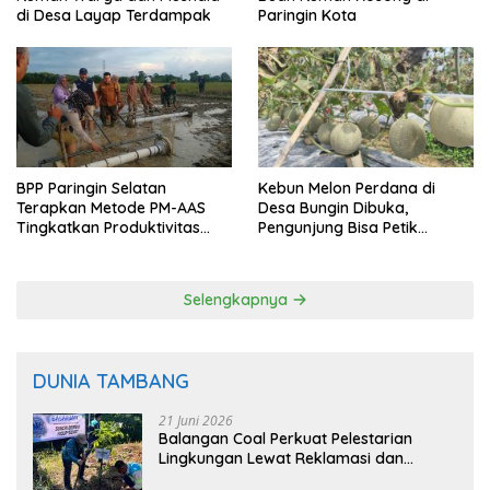
di Desa Layap Terdampak
Paringin Kota
BPP Paringin Selatan
Kebun Melon Perdana di
Terapkan Metode PM-AAS
Desa Bungin Dibuka,
Tingkatkan Produktivitas
Pengunjung Bisa Petik
Padi Balangan
Langsung dari Pohon
Selengkapnya
DUNIA TAMBANG
21 Juni 2026
Balangan Coal Perkuat Pelestarian
Lingkungan Lewat Reklamasi dan
BASARUAN