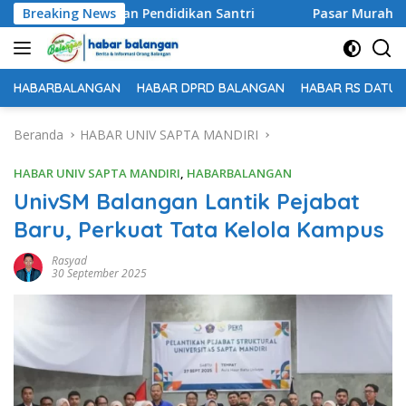
Langsung
kan Bantuan Pendidikan Santri
Breaking News
Pasar Murah Ke-54 Dis
ke
konten
HABARBALANGAN
HABAR DPRD BALANGAN
HABAR RS DATU 
Beranda
HABAR UNIV SAPTA MANDIRI
HABAR UNIV SAPTA MANDIRI
,
HABARBALANGAN
UnivSM Balangan Lantik Pejabat
Baru, Perkuat Tata Kelola Kampus
Rasyad
30 September 2025