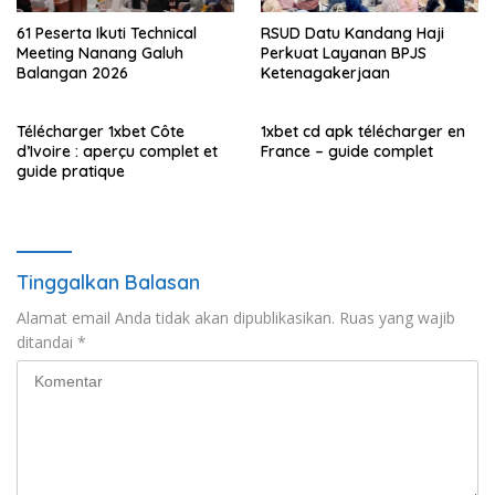
61 Peserta Ikuti Technical
RSUD Datu Kandang Haji
Meeting Nanang Galuh
Perkuat Layanan BPJS
Balangan 2026
Ketenagakerjaan
Télécharger 1xbet Côte
1xbet cd apk télécharger en
d’Ivoire : aperçu complet et
France – guide complet
guide pratique
Tinggalkan Balasan
Alamat email Anda tidak akan dipublikasikan.
Ruas yang wajib
ditandai
*