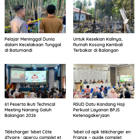
Pelajar Meninggal Dunia
Untuk Kesekian Kalinya,
dalam Kecelakaan Tunggal
Rumah Kosong Kembali
di Batumandi
Terbakar di Balangan
61 Peserta Ikuti Technical
RSUD Datu Kandang Haji
Meeting Nanang Galuh
Perkuat Layanan BPJS
Balangan 2026
Ketenagakerjaan
Télécharger 1xbet Côte
1xbet cd apk télécharger en
d’Ivoire : aperçu complet et
France – guide complet