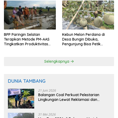
BPP Paringin Selatan
Kebun Melon Perdana di
Terapkan Metode PM-AAS
Desa Bungin Dibuka,
Tingkatkan Produktivitas
Pengunjung Bisa Petik
Padi Balangan
Langsung dari Pohon
Selengkapnya
DUNIA TAMBANG
21 Juni 2026
Balangan Coal Perkuat Pelestarian
Lingkungan Lewat Reklamasi dan
BASARUAN
31 Mei 2026