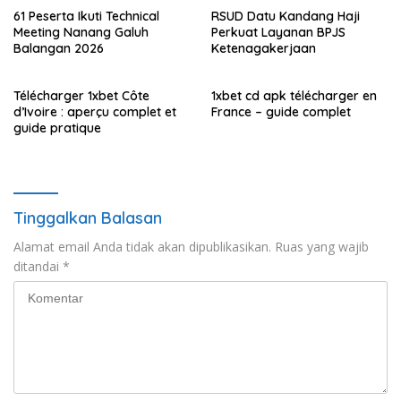
61 Peserta Ikuti Technical
RSUD Datu Kandang Haji
Meeting Nanang Galuh
Perkuat Layanan BPJS
Balangan 2026
Ketenagakerjaan
Télécharger 1xbet Côte
1xbet cd apk télécharger en
d’Ivoire : aperçu complet et
France – guide complet
guide pratique
Tinggalkan Balasan
Alamat email Anda tidak akan dipublikasikan.
Ruas yang wajib
ditandai
*