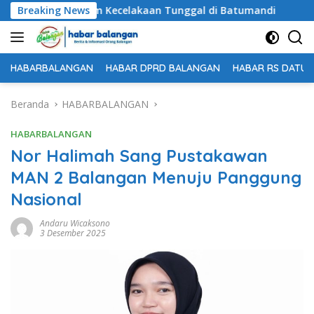
Langsung
l Dunia dalam Kecelakaan Tunggal di Batumandi
Breaking News
Untuk
ke
konten
HABARBALANGAN
HABAR DPRD BALANGAN
HABAR RS DATU 
Beranda
HABARBALANGAN
HABARBALANGAN
Nor Halimah Sang Pustakawan
MAN 2 Balangan Menuju Panggung
Nasional
Andaru Wicaksono
3 Desember 2025