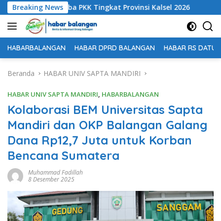
Langsung
di Dua Lomba PKK Tingkat Provinsi Kalsel 2026
Breaking News
Terima K
ke
konten
HABARBALANGAN
HABAR DPRD BALANGAN
HABAR RS DATU 
Beranda
HABAR UNIV SAPTA MANDIRI
HABAR UNIV SAPTA MANDIRI
,
HABARBALANGAN
Kolaborasi BEM Universitas Sapta
Mandiri dan OKP Balangan Galang
Dana Rp12,7 Juta untuk Korban
Bencana Sumatera
Muhammad Fadillah
8 Desember 2025