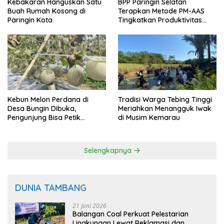
Kebakaran Hanguskan Satu
BPP Paringin Selatan
Buah Rumah Kosong di
Terapkan Metode PM-AAS
Paringin Kota
Tingkatkan Produktivitas
Padi Balangan
Kebun Melon Perdana di
Tradisi Warga Tebing Tinggi
Desa Bungin Dibuka,
Meriahkan Menangguk Iwak
Pengunjung Bisa Petik
di Musim Kemarau
Langsung dari Pohon
Selengkapnya
DUNIA TAMBANG
21 Juni 2026
Balangan Coal Perkuat Pelestarian
Lingkungan Lewat Reklamasi dan