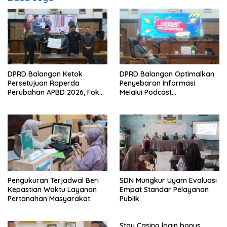
DPRD Balangan Ketok
DPRD Balangan Optimalkan
Persetujuan Raperda
Penyebaran Informasi
Perubahan APBD 2026, Fokus
Melalui Podcast
Percepatan Realisasi
Parlementaria
Program
Pengukuran Terjadwal Beri
SDN Mungkur Uyam Evaluasi
Kepastian Waktu Layanan
Empat Standar Pelayanan
Pertanahan Masyarakat
Publik
Stay Casino login bonus