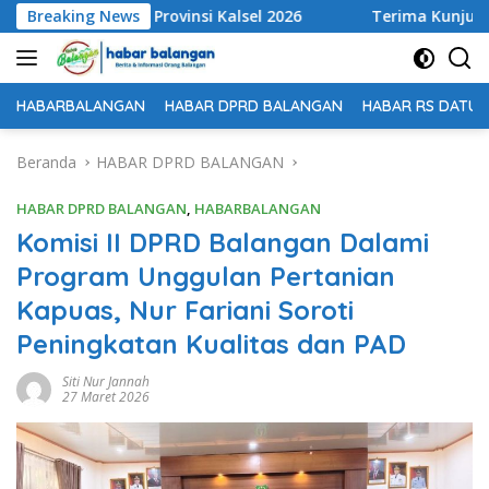
Langsung
K Tingkat Provinsi Kalsel 2026
Breaking News
Terima Kunjungan Kapol
ke
konten
HABARBALANGAN
HABAR DPRD BALANGAN
HABAR RS DATU 
Beranda
HABAR DPRD BALANGAN
HABAR DPRD BALANGAN
,
HABARBALANGAN
Komisi II DPRD Balangan Dalami
Program Unggulan Pertanian
Kapuas, Nur Fariani Soroti
Peningkatan Kualitas dan PAD
Siti Nur Jannah
27 Maret 2026