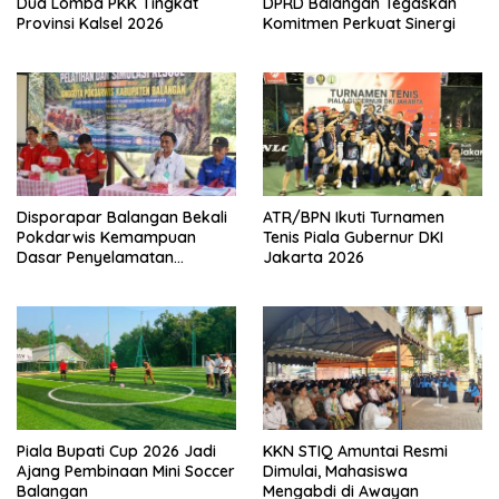
Dua Lomba PKK Tingkat
DPRD Balangan Tegaskan
Provinsi Kalsel 2026
Komitmen Perkuat Sinergi
Disporapar Balangan Bekali
ATR/BPN Ikuti Turnamen
Pokdarwis Kemampuan
Tenis Piala Gubernur DKI
Dasar Penyelamatan
Jakarta 2026
Wisatawan
Piala Bupati Cup 2026 Jadi
KKN STIQ Amuntai Resmi
Ajang Pembinaan Mini Soccer
Dimulai, Mahasiswa
Balangan
Mengabdi di Awayan