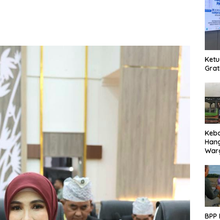
Ketu
Grat
Keb
Han
Warg
Des
Ter
BPP 