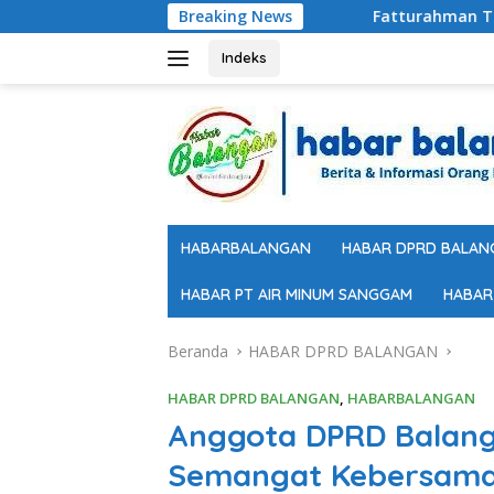
Langsung
Breaking News
Fatturahman Tinjau Jembatan Rusak di
ke
konten
Indeks
HABARBALANGAN
HABAR DPRD BALAN
HABAR PT AIR MINUM SANGGAM
HABAR
Beranda
HABAR DPRD BALANGAN
HABAR DPRD BALANGAN
,
HABARBALANGAN
Anggota DPRD Balanga
Semangat Kebersamaa