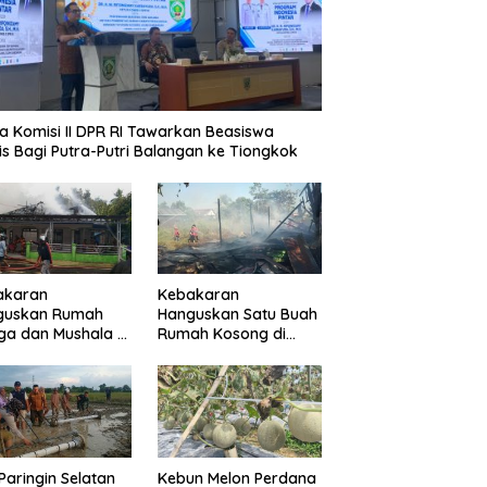
a Komisi II DPR RI Tawarkan Beasiswa
is Bagi Putra-Putri Balangan ke Tiongkok
akaran
Kebakaran
guskan Rumah
Hanguskan Satu Buah
a dan Mushala di
Rumah Kosong di
a Layap
Paringin Kota
dampak
Paringin Selatan
Kebun Melon Perdana