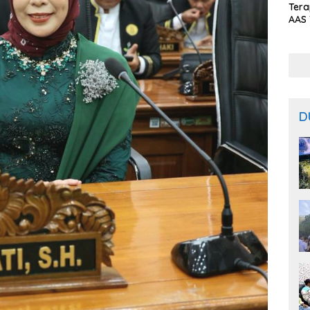
Ter
AAS 
Prod
Bal
D