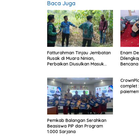
Baca Juga
Fatturahman Tinjau Jembatan
Enam De
Rusak di Muara Ninian,
Dilengka
Perbaikan Diusulkan Masuk
Bencana
Anggaran 2027
CrownPla
complet :
paiement
Pemkab Balangan Serahkan
Beasiswa PIP dan Program
1.000 Sarjana