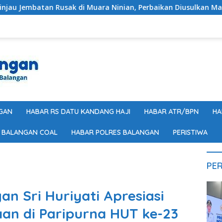
 Muara Ninian, Perbaikan Diusulkan Masuk Anggaran 2027
GAN
HABAR RS DATU KANDANG HAJI
HABAR ATR/BPN
HA
 BALANGAN COAL
HABAR POLRES BALANGAN
PERISTIWA
PER
n Sri Huriyati Apresiasi
n di Paripurna HUT ke-23