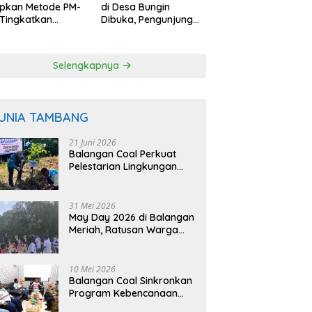
apkan Metode PM-
di Desa Bungin
Tingkatkan
Dibuka, Pengunjung
uktivitas Padi
Bisa Petik Langsung
angan
dari Pohon
Selengkapnya
UNIA TAMBANG
21 Juni 2026
Balangan Coal Perkuat
Pelestarian Lingkungan
Lewat Reklamasi dan
BASARUAN
31 Mei 2026
May Day 2026 di Balangan
Meriah, Ratusan Warga
Ikuti Senam dan Jalan
Sehat
10 Mei 2026
Balangan Coal Sinkronkan
Program Kebencanaan
dengan BPBD