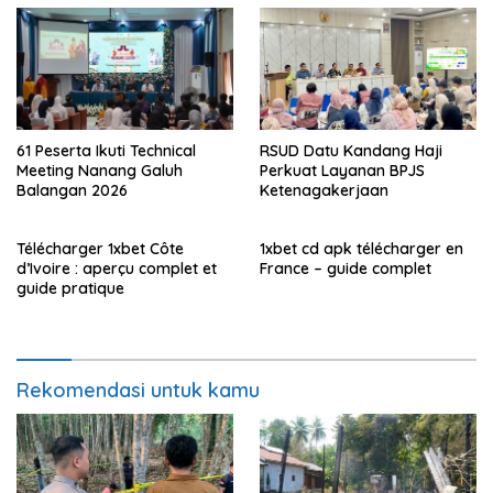
61 Peserta Ikuti Technical
RSUD Datu Kandang Haji
Meeting Nanang Galuh
Perkuat Layanan BPJS
Balangan 2026
Ketenagakerjaan
Télécharger 1xbet Côte
1xbet cd apk télécharger en
d’Ivoire : aperçu complet et
France – guide complet
guide pratique
Rekomendasi untuk kamu