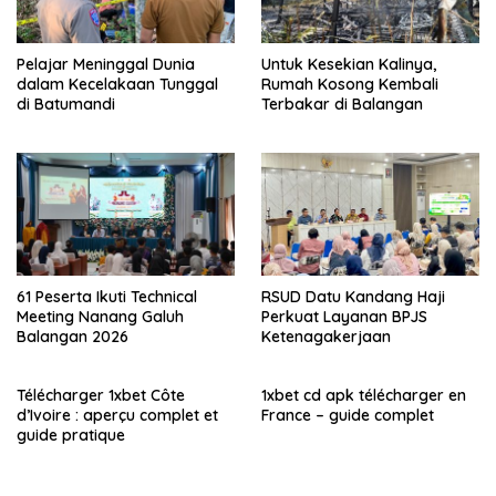
Pelajar Meninggal Dunia
Untuk Kesekian Kalinya,
dalam Kecelakaan Tunggal
Rumah Kosong Kembali
di Batumandi
Terbakar di Balangan
61 Peserta Ikuti Technical
RSUD Datu Kandang Haji
Meeting Nanang Galuh
Perkuat Layanan BPJS
Balangan 2026
Ketenagakerjaan
Télécharger 1xbet Côte
1xbet cd apk télécharger en
d’Ivoire : aperçu complet et
France – guide complet
guide pratique