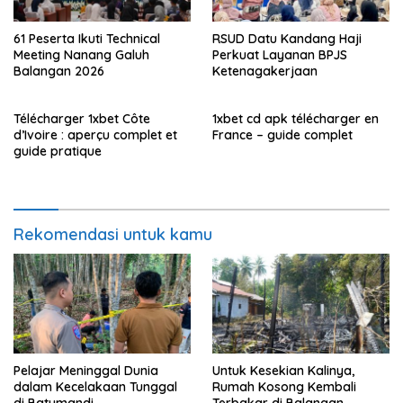
61 Peserta Ikuti Technical
RSUD Datu Kandang Haji
Meeting Nanang Galuh
Perkuat Layanan BPJS
Balangan 2026
Ketenagakerjaan
Télécharger 1xbet Côte
1xbet cd apk télécharger en
d’Ivoire : aperçu complet et
France – guide complet
guide pratique
Rekomendasi untuk kamu
Pelajar Meninggal Dunia
Untuk Kesekian Kalinya,
dalam Kecelakaan Tunggal
Rumah Kosong Kembali