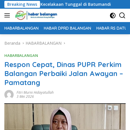
Langsung
 Dunia dalam Kecelakaan Tunggal di Batumandi
Breaking News
Untuk K
ke
konten
HABARBALANGAN
HABAR DPRD BALANGAN
HABAR RS DATU 
Beranda
HABARBALANGAN
HABARBALANGAN
Respon Cepat, Dinas PUPR Perkim
Balangan Perbaiki Jalan Awayan –
Pamatang
Fitri Murni Hidayatullah
3 Mei 2026