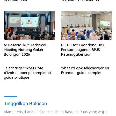
di Batumandi
Terbakar di Balangan
61 Peserta Ikuti Technical
RSUD Datu Kandang Haji
Meeting Nanang Galuh
Perkuat Layanan BPJS
Balangan 2026
Ketenagakerjaan
Télécharger 1xbet Côte
1xbet cd apk télécharger en
d’Ivoire : aperçu complet et
France – guide complet
guide pratique
Tinggalkan Balasan
Alamat email Anda tidak akan dipublikasikan.
Ruas yang wajib