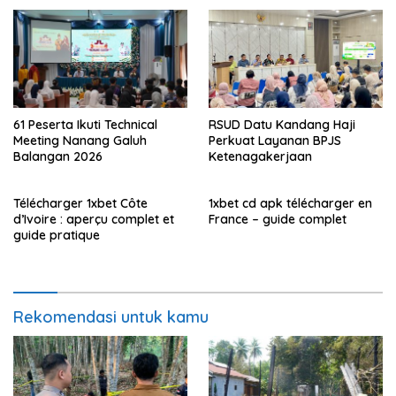
61 Peserta Ikuti Technical
RSUD Datu Kandang Haji
Meeting Nanang Galuh
Perkuat Layanan BPJS
Balangan 2026
Ketenagakerjaan
Télécharger 1xbet Côte
1xbet cd apk télécharger en
d’Ivoire : aperçu complet et
France – guide complet
guide pratique
Rekomendasi untuk kamu