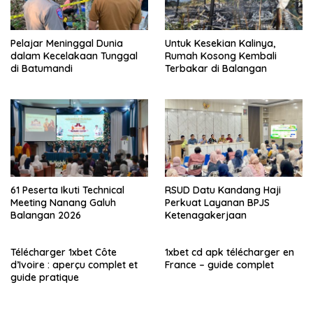
Pelajar Meninggal Dunia
Untuk Kesekian Kalinya,
dalam Kecelakaan Tunggal
Rumah Kosong Kembali
di Batumandi
Terbakar di Balangan
61 Peserta Ikuti Technical
RSUD Datu Kandang Haji
Meeting Nanang Galuh
Perkuat Layanan BPJS
Balangan 2026
Ketenagakerjaan
Télécharger 1xbet Côte
1xbet cd apk télécharger en
d’Ivoire : aperçu complet et
France – guide complet
guide pratique