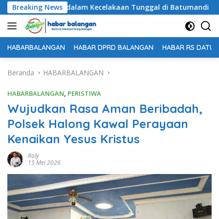
Langsung
nggal Dunia dalam Kecelakaan Tunggal di Batumandi
Breaking News
U
ke
konten
HABARBALANGAN
HABAR DPRD BALANGAN
HABAR RS DATU 
Beranda
HABARBALANGAN
HABARBALANGAN
,
PERISTIWA
Wujudkan Rasa Aman Beribadah,
Polsek Halong Kawal Perayaan
Kenaikan Yesus Kristus
Roly
15 Mei 2026