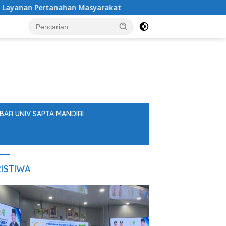
nahan Masyarakat
SDN Mungkur Uyam Evaluasi Empat St
BAR UNIV SAPTA MANDIRI
ISTIWA