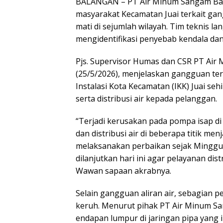
BALANGAN – PT Air Minum Sangam Bala
masyarakat Kecamatan Juai terkait gan
mati di sejumlah wilayah. Tim teknis 
mengidentifikasi penyebab kendala da
Pjs. Supervisor Humas dan CSR PT Air 
(25/5/2026), menjelaskan gangguan te
Instalasi Kota Kecamatan (IKK) Juai s
serta distribusi air kepada pelanggan.
“Terjadi kerusakan pada pompa isap d
dan distribusi air di beberapa titik men
melaksanakan perbaikan sejak Minggu,
dilanjutkan hari ini agar pelayanan dist
Wawan sapaan akrabnya.
Selain gangguan aliran air, sebagian 
keruh. Menurut pihak PT Air Minum San
endapan lumpur di jaringan pipa yang i