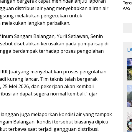
ngan bergerak cepat menindaklanjuti laporan
Ter
gguan distribusi air yang menyebabkan aliran air
AAS 
Prod
langsung melakukan pengecekan untuk
Bal
n melakukan langkah perbaikan.
Minum Sangam Balangan, Yurli Setiawan, Senin
rsebut disebabkan kerusakan pada pompa isap di
D
ehingga berdampak terhadap proses pengolahan
i IKK Juai yang menyebabkan proses pengolahan
jadi kurang lancar. Tim teknis telah bergerak
 25 Mei 2026, dan pekerjaan akan kembali
ribusi air dapat segera normal kembali,” ujar
pelanggan juga melaporkan kondisi air yang tampak
gam Balangan, kondisi tersebut biasanya dipicu
kut terbawa saat terjadi gangguan distribusi.