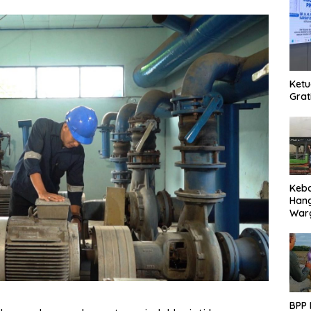
Ketu
Grat
Keb
Han
Warg
Des
Ter
BPP 