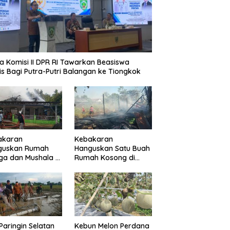
a Komisi II DPR RI Tawarkan Beasiswa
is Bagi Putra-Putri Balangan ke Tiongkok
akaran
Kebakaran
guskan Rumah
Hanguskan Satu Buah
a dan Mushala di
Rumah Kosong di
a Layap
Paringin Kota
dampak
Paringin Selatan
Kebun Melon Perdana