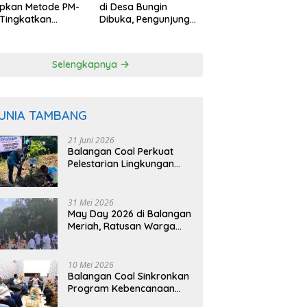
apkan Metode PM-
di Desa Bungin
Tingkatkan
Dibuka, Pengunjung
uktivitas Padi
Bisa Petik Langsung
angan
dari Pohon
Selengkapnya
UNIA TAMBANG
21 Juni 2026
Balangan Coal Perkuat
Pelestarian Lingkungan
Lewat Reklamasi dan
BASARUAN
31 Mei 2026
May Day 2026 di Balangan
Meriah, Ratusan Warga
Ikuti Senam dan Jalan
Sehat
10 Mei 2026
Balangan Coal Sinkronkan
Program Kebencanaan
dengan BPBD