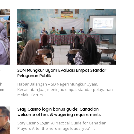
u
SDN Mungkur Uyam Evaluasi Empat Standar
Pelayanan Publik
ah
Habar Balangan – SD Negeri Mungkur Uyam,
lam
Kecamatan Juai, meninjau empat standar pelayanan
melalui Forum…
Stay Casino login bonus guide: Canadian
welcome offers & wagering requirements
Stay Casino Login: A Practical Guide for Canadian
Players After the hero image loads, you’ll…