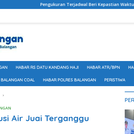
Pengukuran Terjadwal Beri Kepastian Waktu Layanan Perta
GAN
HABAR RS DATU KANDANG HAJI
HABAR ATR/BPN
HA
 BALANGAN COAL
HABAR POLRES BALANGAN
PERISTIWA
M
PER
ANGAN
usi Air Juai Terganggu