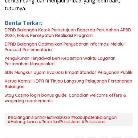
berkembang, dan menjadi pribadi yang lebih baik,”
tuturnya.
Berita Terkait
DPRD Balangan Ketok Persetujuan Raperda Perubahan APBD
2026, Fokus Percepatan Realisasi Program
DPRD Balangan Optimalkan Penyebaran Informasi Melalui
Podcast Parlementaria
Pengukuran Terjadwal Beri Kepastian Waktu Layanan
Pertanahan Masyarakat
SDN Mungkur Uyam Evaluasi Empat Standar Pelayanan Publik
Ketua Komisi II DPR RI Tinjau Langsung Pelayanan Pertanahan
Balangan
Stay Casino login bonus guide: Canadian welcome offers &
wagering requirements
#BalanganIslamicFestival2026 #KabupatenBalangan
#HalongJuara #TeatrikalPuisiIslami #PuisiIslami