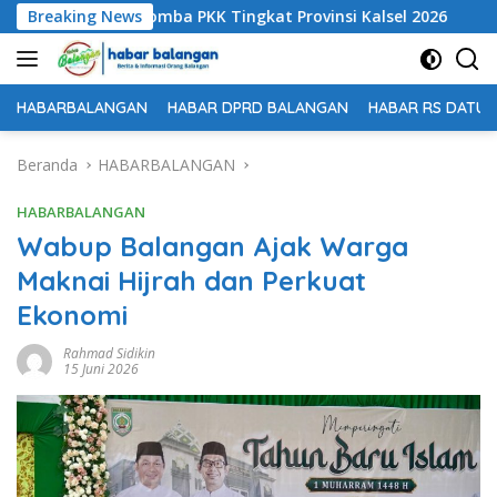
Langsung
i di Dua Lomba PKK Tingkat Provinsi Kalsel 2026
Breaking News
Terima
ke
konten
HABARBALANGAN
HABAR DPRD BALANGAN
HABAR RS DATU 
Beranda
HABARBALANGAN
HABARBALANGAN
Wabup Balangan Ajak Warga
Maknai Hijrah dan Perkuat
Ekonomi
Rahmad Sidikin
15 Juni 2026