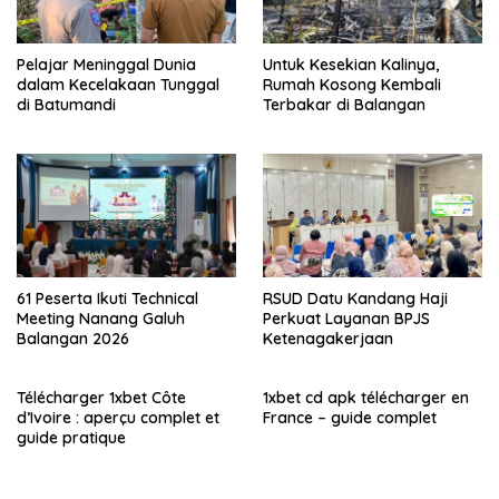
Pelajar Meninggal Dunia
Untuk Kesekian Kalinya,
dalam Kecelakaan Tunggal
Rumah Kosong Kembali
di Batumandi
Terbakar di Balangan
61 Peserta Ikuti Technical
RSUD Datu Kandang Haji
Meeting Nanang Galuh
Perkuat Layanan BPJS
Balangan 2026
Ketenagakerjaan
Télécharger 1xbet Côte
1xbet cd apk télécharger en
d’Ivoire : aperçu complet et
France – guide complet
guide pratique