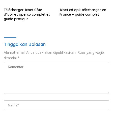
Télécharger 1xbet Côte
1xbet cd apk télécharger en
d’Ivoire : aperçu complet et
France – guide complet
guide pratique
Tinggalkan Balasan
Alamat email Anda tidak akan dipublikasikan.
Ruas yang wajib
ditandai
*